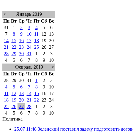
<
Январь 2019
Пн
Вт
Ср
Чт
Пт
Сб
Вс
31
1
2
3
4
5
6
7
8
9
10
11
12
13
14
15
16
17
18
19
20
21
22
23
24
25
26
27
28
29
30
31
1
2
3
4
5
6
7
8
9
10
Февраль 2019
>
Пн
Вт
Ср
Чт
Пт
Сб
Вс
28
29
30
31
1
2
3
4
5
6
7
8
9
10
11
12
13
14
15
16
17
18
19
20
21
22
23
24
25
26
27
28
1
2
3
4
5
6
7
8
9
10
Политика
25.07 11:48
Зеленский поставил задачу подготовить дого