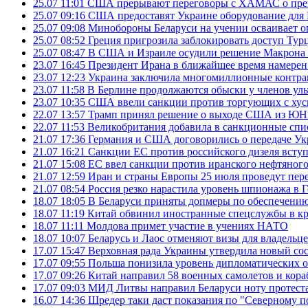
25.07 11:01
США прерывают переговоры с ХАМАС о прек
25.07 09:16
США предоставят Украине оборудование для
25.07 09:08
Минобороны Беларуси на учении осваивает о
25.07 08:52
Греция пригрозила заблокировать доступ Ту
25.07 08:47
В США и Израиле осудили решение Макрона 
23.07 16:45
Президент Ирана в ближайшее время намерен 
23.07 12:23
Украина заключила многомиллионные контрак
23.07 11:58
В Берлине продолжаются обыски у членов ул
23.07 10:35
США ввели санкции против торгующих с хус
22.07 13:57
Трамп принял решение о выходе США из 
22.07 11:53
Великобритания добавила в санкционные спис
21.07 17:36
Германия и США договорились о передаче Укра
21.07 16:21
Санкции ЕС против российского дизеля вступя
21.07 15:08
ЕС ввел санкции против иранского нефтяного 
21.07 12:59
Иран и страны Европы 25 июля проведут пер
21.07 08:54
Россия резко нарастила уровень шпионажа в 
18.07 18:05
В Беларуси приняты допмеры по обеспечению
18.07 11:19
Китай обвинил иностранные спецслужбы в кр
18.07 11:11
Молдова примет участие в учениях НАТО
18.07 10:07
Беларусь и Лаос отменяют визы для владельц
17.07 15:47
Верховная рада Украины утвердила новый сос
17.07 09:55
Польша понизила уровень дипломатических 
17.07 09:26
Китай направил 58 военных самолетов и кора
17.07 09:03
МИД Литвы направил Беларуси ноту протеста 
16.07 14:36
Шредер таки даст показания по "Северному п