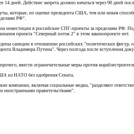
14 дней. Действие запрета должно начаться через 90 дней после
ты, которые, по оценке президента США, тем или иным способ
еделами РФ".
на инвестиции в российские СПГ-проекты за пределами РФ. Под
инания проекта "Северный поток 2" в этом законопроекте нет.
ведены санкции в отношении российских "политических фигур, о
ента Владимира Путина". Через полгода после вступления докум
 прочего, ввести ограничительные меры против кораблестроител
ША из НАТО без одобрения Сената.
ские компании, включая социальные медиа, "разделяют ответств
и иностранными правительствами".