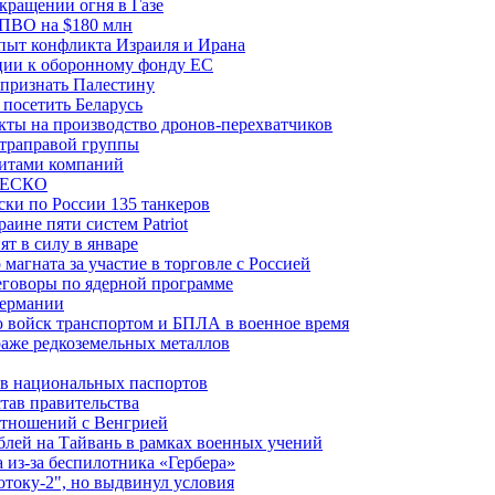
ращении огня в Газе
 ПВО на $180 млн
пыт конфликта Израиля и Ирана
рции к оборонному фонду ЕС
признать Палестину
посетить Беларусь
ты на производство дронов-перехватчиков
ьтраправой группы
итами компаний
ЮНЕСКО
ки по России 135 танкеров
ине пяти систем Patriot
т в силу в январе
магната за участие в торговле с Россией
еговоры по ядерной программе
Германии
 войск транспортом и БПЛА в военное время
аже редкоземельных металлов
ев национальных паспортов
тав правительства
отношений с Венгрией
блей на Тайвань в рамках военных учений
из-за беспилотника «Гербера»
отоку-2", но выдвинул условия