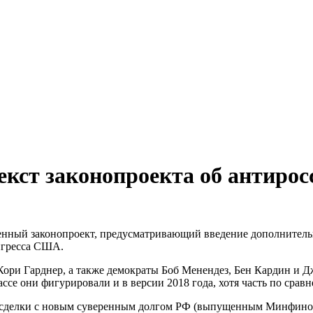
кст законопроекта об антирос
нный законопроект, предусматривающий введение дополнительных
онгресса США.
ори Гарднер, а также демократы Боб Менендез, Бен Кардин и Д
ссе они фигурировали и в версии 2018 года, хотя часть по срав
на сделки с новым суверенным долгом РФ (выпущенным Минфино