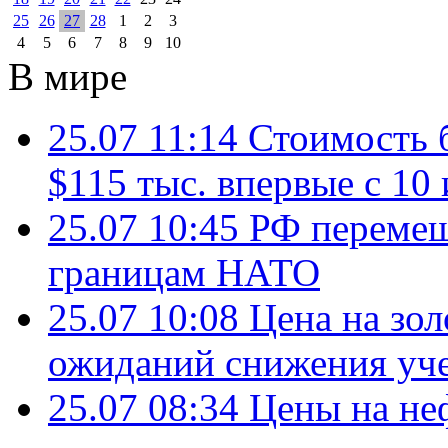
25
26
27
28
1
2
3
4
5
6
7
8
9
10
В мире
25.07 11:14
Стоимость 
$115 тыс. впервые с 10
25.07 10:45
РФ перемещ
границам НАТО
25.07 10:08
Цена на зол
ожиданий снижения уч
25.07 08:34
Цены на не