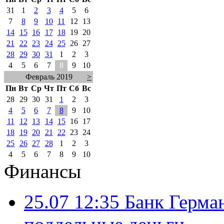
31
1
2
3
4
5
6
7
8
9
10
11
12
13
14
15
16
17
18
19
20
21
22
23
24
25
26
27
28
29
30
31
1
2
3
4
5
6
7
8
9
10
Февраль 2019
>
Пн
Вт
Ср
Чт
Пт
Сб
Вс
28
29
30
31
1
2
3
4
5
6
7
8
9
10
11
12
13
14
15
16
17
18
19
20
21
22
23
24
25
26
27
28
1
2
3
4
5
6
7
8
9
10
Финансы
25.07 12:35
Банк Герма