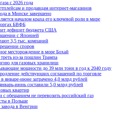
аза с 2026 года
етплейсам и продавцам интернет-магазинов
ода в Минске завершено
ляется началом краха его ключевой роли в мире
 торгах БВФБ
ичит дефицит бюджета США
лашении с Японией
ают 3,5 тыс. компаний
зрешении споров
ное месторождение в море Бохай
 треть из-за пошлин Трампа
огию для газовых хранилищ
ывающие мощности до 39 млн тонн в год к 2040 году
родление действующих соглашений по торговле
в январе-июне затрачено 4,0 млрд рублей
январь-июнь составили 5,0 млрд рублей
новых квартир
зи с обещанием не перевозить российский газ
есты в Польше
 завода в Венгрии