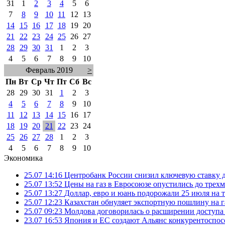
31
1
2
3
4
5
6
7
8
9
10
11
12
13
14
15
16
17
18
19
20
21
22
23
24
25
26
27
28
29
30
31
1
2
3
4
5
6
7
8
9
10
Февраль 2019
>
Пн
Вт
Ср
Чт
Пт
Сб
Вс
28
29
30
31
1
2
3
4
5
6
7
8
9
10
11
12
13
14
15
16
17
18
19
20
21
22
23
24
25
26
27
28
1
2
3
4
5
6
7
8
9
10
Экономика
25.07 14:16
Центробанк России снизил ключевую ставку 
25.07 13:52
Цены на газ в Евросоюзе опустились до трех
25.07 13:27
Доллар, евро и юань подорожали 25 июля на
25.07 12:23
Казахстан обнуляет экспортную пошлину на 
25.07 09:23
Молдова договорилась о расширении доступа
23.07 16:53
Япония и ЕС создают Альянс конкурентоспос