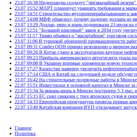
23.07 16:38
Нидерланды создадут "чрезвычайный резерв" г
23.07 15:52
МАРТ планирует уравнять требования к марк
23.07 14:51
Строительство мусороперерабатывающего зав
23.07 14:08
МВФ объяснил, почему падение доллара не яв
23.07 13:29
Доллар, евро и юань подорожали 23 июля на
23.07 12:51
"Большой красивый" закон к 2034 году увел
23.07 11:17
Трамп объявил о "масштабном" торговом сог
23.07 11:06
В турецкой оборонной промышленности работ
23.07 09:31
Совбез ООН принял резолюцию о мирном ра
23.07 09:26
В Китае сдано в эксплуатацию крупное нефтя
23.07 09:23
Прибыль американского автогиганта упала на
23.07 09:08
В Украине впервые применили новую технол
22.07 17:27
Казахстан намерен увеличить нефтеперерабат
22.07 17:14
США и Китай на следующей неделе обсудят п
22.07 16:42
На строительные подрядные работы в Минске 
22.07 15:51
Инвестиции в основной капитал в Минске за 
22.07 15:34
За январь-июнь в Минске построено 5,3 тыс. 
22.07 15:15
ЕС снял санкции с трех японских судов в свя
22.07 14:33
Европейская прокуратура провела первые ар
22.07 13:49
Китайская компания BYD откладывает запуск
Главное
Политика