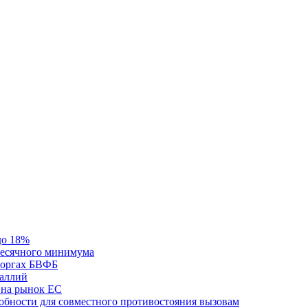
до 18%
месячного минимума
 торгах БВФБ
галлий
 на рынок ЕС
обности для совместного противостояния вызовам