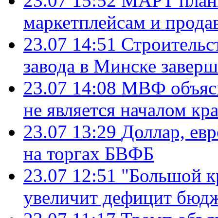
23.07 15:52
МАРТ плани
маркетплейсам и прода
23.07 14:51
Строительс
завода в Минске завер
23.07 14:08
МВФ объясн
не является началом кр
23.07 13:29
Доллар, ев
на торгах БВФБ
23.07 12:51
"Большой к
увеличит дефицит бю