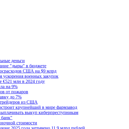
льные деньги
тание "дыры" в бюджете
госрасходов США на $9 млрд
я ускорения военных закупок
 €521 млн в 2024 году
сла на 9%
сов от пожаров
авку до 7%
я трейдеров из США
построит крупнейший в мире фармзавод
 выплачивать выкуп киберпреступникам
 банк"
ыночной стоимости
июне 2025 года затрачено 11,9 млрд рублей