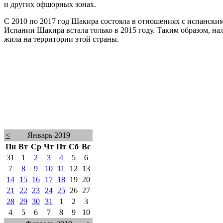
и других офшорных зонах.
С 2010 по 2017 год Шакира состояла в отношениях с испански
Испании Шакира встала только в 2015 году. Таким образом, на
жила на территории этой страны.
<
Январь 2019
Пн
Вт
Ср
Чт
Пт
Сб
Вс
31
1
2
3
4
5
6
7
8
9
10
11
12
13
14
15
16
17
18
19
20
21
22
23
24
25
26
27
28
29
30
31
1
2
3
4
5
6
7
8
9
10