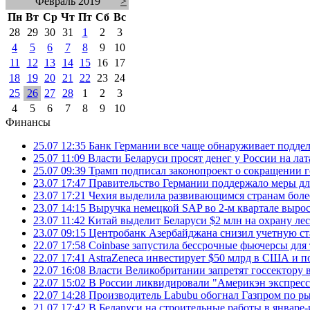
Февраль 2019
>
Пн
Вт
Ср
Чт
Пт
Сб
Вс
28
29
30
31
1
2
3
4
5
6
7
8
9
10
11
12
13
14
15
16
17
18
19
20
21
22
23
24
25
26
27
28
1
2
3
4
5
6
7
8
9
10
Финансы
25.07 12:35
Банк Германии все чаще обнаруживает подде
25.07 11:09
Власти Беларуси просят денег у России на ла
25.07 09:39
Трамп подписал законопроект о сокращении 
23.07 17:47
Правительство Германии поддержало меры дл
23.07 17:21
Чехия выделила развивающимся странам более
23.07 14:15
Выручка немецкой SAP во 2-м квартале выро
23.07 11:42
Китай выделит Беларуси $2 млн на охрану ле
23.07 09:15
Центробанк Азербайджана снизил учетную ст
22.07 17:58
Coinbase запустила бессрочные фьючерсы дл
22.07 17:41
AstraZeneca инвестирует $50 млрд в США и 
22.07 16:08
Власти Великобритании запретят госсектору
22.07 15:02
В России ликвидировали "Америкэн экспресс
22.07 14:28
Производитель Labubu обогнал Газпром по р
21.07 17:42
В Беларуси на строительные работы в январе-