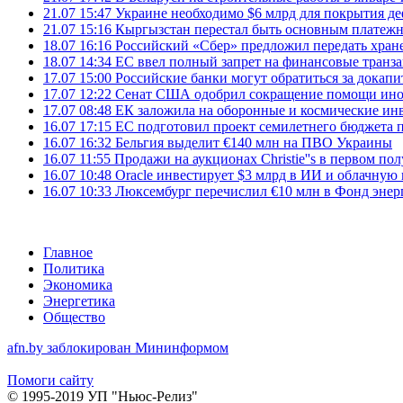
21.07 15:47
Украине необходимо $6 млрд для покрытия д
21.07 15:16
Кыргызстан перестал быть основным платежн
18.07 16:16
Российский «Сбер» предложил передать хране
18.07 14:34
ЕС ввел полный запрет на финансовые транз
17.07 15:00
Российские банки могут обратиться за докапи
17.07 12:22
Сенат США одобрил сокращение помощи инос
17.07 08:48
ЕК заложила на оборонные и космические ин
16.07 17:15
ЕС подготовил проект семилетнего бюджета п
16.07 16:32
Бельгия выделит €140 млн на ПВО Украины
16.07 11:55
Продажи на аукционах Christie''s в первом по
16.07 10:48
Oracle инвестирует $3 млрд в ИИ и облачную
16.07 10:33
Люксембург перечислил €10 млн в Фонд эне
Главное
Политика
Экономика
Энергетика
Общество
afn.by заблокирован Мининформом
Помоги сайту
© 1995-2019 УП "Ньюс-Релиз"