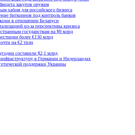
ефицита закупок оружия
ым хабом для российского бизнеса
ние биткоинов под контроль банков
акции в отношении Беларуси
тализацией из-за перспективы кризиса
транным государствам на $9 млрд
вестиции более €130 млрд
очти на €2 трлн
лугодии составили $2,1 млрд
 инфраструктуру в Германии и Нидерландах
ргетической поддержки Украины