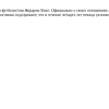
м футболистом Жераром Пике. Официально о своих отношениях па
логовики подозревают, что в течение четырех лет певица уклоня