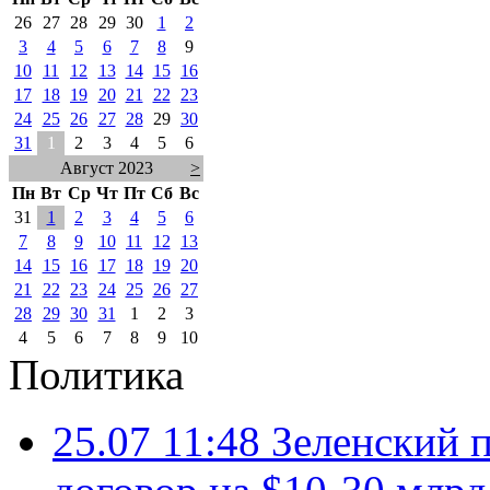
26
27
28
29
30
1
2
3
4
5
6
7
8
9
10
11
12
13
14
15
16
17
18
19
20
21
22
23
24
25
26
27
28
29
30
31
1
2
3
4
5
6
Август 2023
>
Пн
Вт
Ср
Чт
Пт
Сб
Вс
31
1
2
3
4
5
6
7
8
9
10
11
12
13
14
15
16
17
18
19
20
21
22
23
24
25
26
27
28
29
30
31
1
2
3
4
5
6
7
8
9
10
Политика
25.07 11:48
Зеленский п