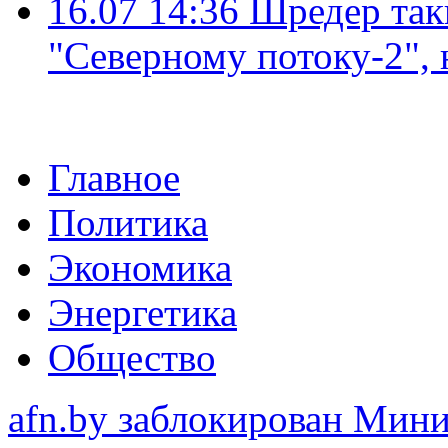
16.07 14:36
Шредер так
"Северному потоку-2",
Главное
Политика
Экономика
Энергетика
Общество
afn.by заблокирован Ми