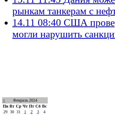
рынкам танкерам с неф
14.11 08:40
США провер
могли нарушить санкци
<
Февраль 2024
Пн
Вт
Ср
Чт
Пт
Сб
Вс
29
30
31
1
2
3
4