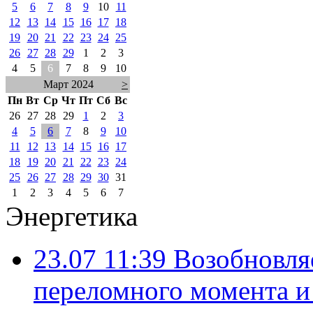
5
6
7
8
9
10
11
12
13
14
15
16
17
18
19
20
21
22
23
24
25
26
27
28
29
1
2
3
4
5
6
7
8
9
10
Март 2024
>
Пн
Вт
Ср
Чт
Пт
Сб
Вс
26
27
28
29
1
2
3
4
5
6
7
8
9
10
11
12
13
14
15
16
17
18
19
20
21
22
23
24
25
26
27
28
29
30
31
1
2
3
4
5
6
7
Энергетика
23.07 11:39
Возобновля
переломного момента и