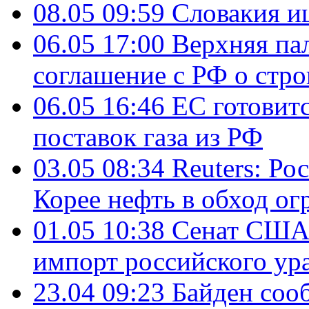
08.05 09:59
Словакия и
06.05 17:00
Верхняя па
соглашение с РФ о стр
06.05 16:46
ЕС готовит
поставок газа из РФ
03.05 08:34
Reuters: Ро
Корее нефть в обход о
01.05 10:38
Сенат США 
импорт российского ур
23.04 09:23
Байден соо