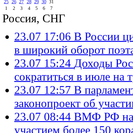
25
26
27
28
29
30
31
1
2
3
4
5
6
7
Россия, СНГ
23.07 17:06
В России ц
в широкий оборот поэт
23.07 15:24
Доходы Росс
сократиться в июле на 
23.07 12:57
В парламен
законопроект об участ
23.07 08:44
ВМФ РФ нач
участием более 150 кор