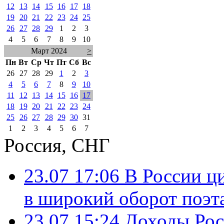
12
13
14
15
16
17
18
19
20
21
22
23
24
25
26
27
28
29
1
2
3
4
5
6
7
8
9
10
Март 2024
>
Пн
Вт
Ср
Чт
Пт
Сб
Вс
26
27
28
29
1
2
3
4
5
6
7
8
9
10
11
12
13
14
15
16
17
18
19
20
21
22
23
24
25
26
27
28
29
30
31
1
2
3
4
5
6
7
Россия, СНГ
23.07 17:06
В России ц
в широкий оборот поэт
23.07 15:24
Доходы Росс