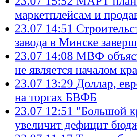
23.07 15:52
МАРТ плани
маркетплейсам и прода
23.07 14:51
Строительс
завода в Минске завер
23.07 14:08
МВФ объясн
не является началом кр
23.07 13:29
Доллар, ев
на торгах БВФБ
23.07 12:51
"Большой к
увеличит дефицит бю