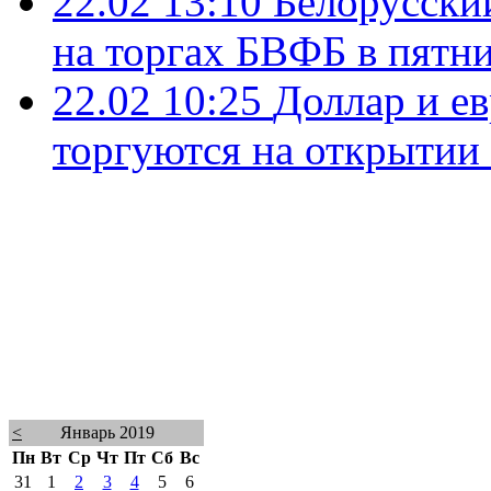
22.02 13:10
Белорусски
на торгах БВФБ в пятн
22.02 10:25
Доллар и е
торгуются на открытии
<
Январь 2019
Пн
Вт
Ср
Чт
Пт
Сб
Вс
31
1
2
3
4
5
6