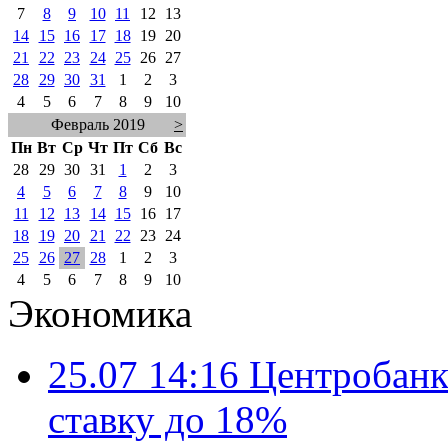
7
8
9
10
11
12
13
14
15
16
17
18
19
20
21
22
23
24
25
26
27
28
29
30
31
1
2
3
4
5
6
7
8
9
10
Февраль 2019
>
Пн
Вт
Ср
Чт
Пт
Сб
Вс
28
29
30
31
1
2
3
4
5
6
7
8
9
10
11
12
13
14
15
16
17
18
19
20
21
22
23
24
25
26
27
28
1
2
3
4
5
6
7
8
9
10
Экономика
25.07 14:16
Центробанк
ставку до 18%