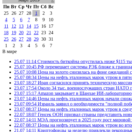
Пн
Вт
Ср
Чт
Пт
Сб
Вс
25
26
27
28
1
2
3
4
5
6
7
8
9
10
11
12
13
14
15
16
17
18
19
20
21
22
23
24
25
26
27
28
29
30
31
1
2
3
4
5
6
7
В мире
25.07 11:14
Стоимость биткойна опустилась ниже $115 ты
25.07 10:45
РФ перемещает системы РЭБ ближе к грани
25.07 10:08
Цена на золото снизилась на фоне ожидани
25.07 08:34
Цены на нефть эталонных марок утром в пят
23.07 18:27
Иран согласился принять техническую мис
23.07 17:54
Около 34 тыс. военнослужащих стран НАТО п
23.07 15:17
Amazon закрывает в Шанхае ИИ-лабораторию
23.07 14:46
Цены на нефть эталонных марок начали снижа
23.07 09:54
Израиль заявил о необходимости "полной поб
23.07 08:37
Цены на нефть эталонных марок утром в сре
22.07 18:07
Генсек ООН призвал страны представить нов
22.07 14:11
МЭА прогнозирует в 2025 году рост мировой
22.07 08:37
Цены на нефть эталонных марок утром во вт
21.07 14:11
Криптофонды за неделю привлекли рекордные