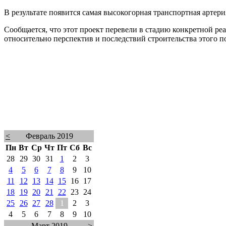
В результате появится самая высокогорная транспортная артери
Сообщается, что этот проект перевели в стадию конкретной р
относительно перспектив и последствий строительства этого п
<
Февраль 2019
Пн
Вт
Ср
Чт
Пт
Сб
Вс
28
29
30
31
1
2
3
4
5
6
7
8
9
10
11
12
13
14
15
16
17
18
19
20
21
22
23
24
25
26
27
28
1
2
3
4
5
6
7
8
9
10
Март 2019
>