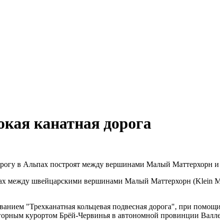
окая канатная дорога
огу в Альпах построят между вершинами Малый Маттерхорн и Се
х между швейцарскими вершинами Малый Маттерхорн (Klein Matte
званием "Трехканатная кольцевая подвесная дорога", при помощ
горным курортом Брёй-Червинья в автономной провинции Валле