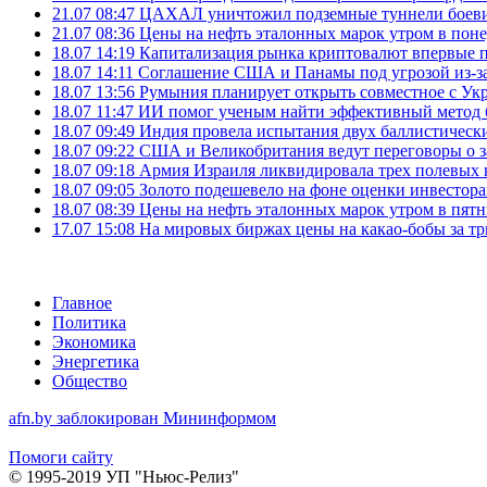
21.07 08:47
ЦАХАЛ уничтожил подземные туннели боеви
21.07 08:36
Цены на нефть эталонных марок утром в пон
18.07 14:19
Капитализация рынка криптовалют впервые п
18.07 14:11
Соглашение США и Панамы под угрозой из-за
18.07 13:56
Румыния планирует открыть совместное с Ук
18.07 11:47
ИИ помог ученым найти эффективный метод 
18.07 09:49
Индия провела испытания двух баллистически
18.07 09:22
США и Великобритания ведут переговоры о за
18.07 09:18
Армия Израиля ликвидировала трех полевых
18.07 09:05
Золото подешевело на фоне оценки инвесто
18.07 08:39
Цены на нефть эталонных марок утром в пят
17.07 15:08
На мировых биржах цены на какао-бобы за тр
Главное
Политика
Экономика
Энергетика
Общество
afn.by заблокирован Мининформом
Помоги сайту
© 1995-2019 УП "Ньюс-Релиз"