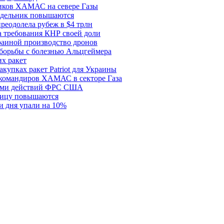
ков ХАМАС на севере Газы
едельник повышаются
реодолела рубеж в $4 трлн
 требования КНР своей доли
раиной производство дронов
борьбы с болезнью Альцгеймера
х ракет
купках ракет Patriot для Украины
 командиров ХАМАС в секторе Газа
рами действий ФРС США
ницу повышаются
и дня упали на 10%