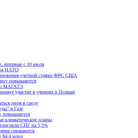
с. впервые с 10 июля
цам НАТО
й снижения учетной ставки ФРС США
ницу повышаются
сию МАГАТЭ
римут участие в учениях в Польше
ться днем в среду
еды" в Газе
ду повышаются
ые климатические планы
 торговли СПГ на 5,5%
орник снижаются
 $4,4 млрд