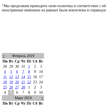
"Мы продолжим приводить свою политику в соответствие с о
иностранные компании на равных были вовлечены в справедли
<
Февраль 2019
Пн
Вт
Ср
Чт
Пт
Сб
Вс
28
29
30
31
1
2
3
4
5
6
7
8
9
10
11
12
13
14
15
16
17
18
19
20
21
22
23
24
25
26
27
28
1
2
3
4
5
6
7
8
9
10
Март 2019
>
Пн
Вт
Ср
Чт
Пт
Сб
Вс