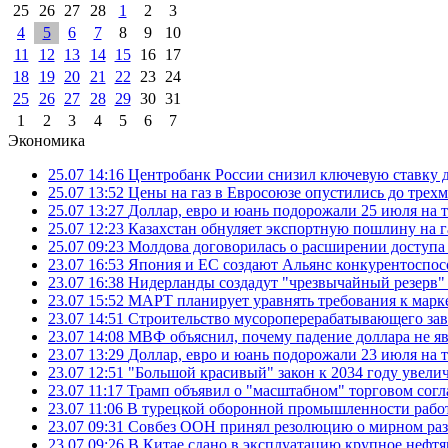
25
26
27
28
1
2
3
4
5
6
7
8
9
10
11
12
13
14
15
16
17
18
19
20
21
22
23
24
25
26
27
28
29
30
31
1
2
3
4
5
6
7
Экономика
25.07 14:16
Центробанк России снизил ключевую ставку 
25.07 13:52
Цены на газ в Евросоюзе опустились до трех
25.07 13:27
Доллар, евро и юань подорожали 25 июля на
25.07 12:23
Казахстан обнуляет экспортную пошлину на 
25.07 09:23
Молдова договорилась о расширении доступа
23.07 16:53
Япония и ЕС создают Альянс конкурентоспос
23.07 16:38
Нидерланды создадут "чрезвычайный резерв" г
23.07 15:52
МАРТ планирует уравнять требования к марк
23.07 14:51
Строительство мусороперерабатывающего зав
23.07 14:08
МВФ объяснил, почему падение доллара не яв
23.07 13:29
Доллар, евро и юань подорожали 23 июля на
23.07 12:51
"Большой красивый" закон к 2034 году увел
23.07 11:17
Трамп объявил о "масштабном" торговом сог
23.07 11:06
В турецкой оборонной промышленности работ
23.07 09:31
Совбез ООН принял резолюцию о мирном ра
23.07 09:26
В Китае сдано в эксплуатацию крупное нефтя