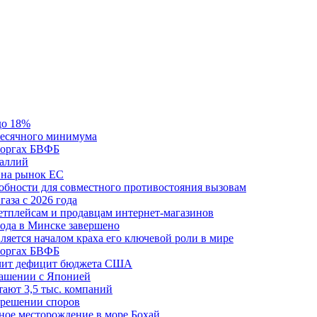
до 18%
месячного минимума
 торгах БВФБ
галлий
 на рынок ЕС
обности для совместного противостояния вызовам
аза с 2026 года
етплейсам и продавцам интернет-магазинов
ода в Минске завершено
ляется началом краха его ключевой роли в мире
 торгах БВФБ
ичит дефицит бюджета США
лашении с Японией
ают 3,5 тыс. компаний
зрешении споров
ное месторождение в море Бохай