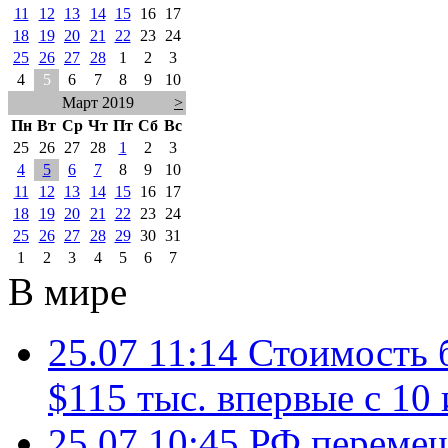
11
12
13
14
15
16
17
18
19
20
21
22
23
24
25
26
27
28
1
2
3
4
5
6
7
8
9
10
Март 2019
>
Пн
Вт
Ср
Чт
Пт
Сб
Вс
25
26
27
28
1
2
3
4
5
6
7
8
9
10
11
12
13
14
15
16
17
18
19
20
21
22
23
24
25
26
27
28
29
30
31
1
2
3
4
5
6
7
В мире
25.07 11:14
Стоимость 
$115 тыс. впервые с 10
25.07 10:45
РФ перемещ