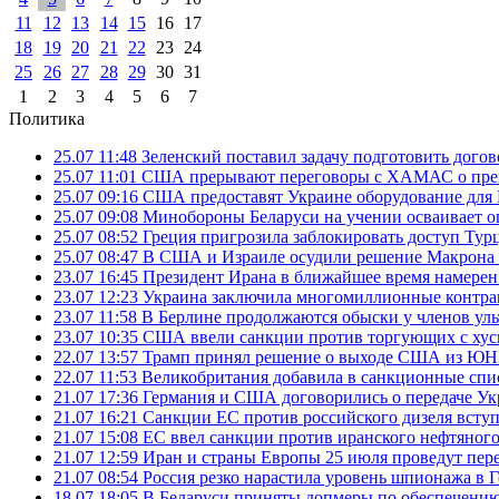
11
12
13
14
15
16
17
18
19
20
21
22
23
24
25
26
27
28
29
30
31
1
2
3
4
5
6
7
Политика
25.07 11:48
Зеленский поставил задачу подготовить дого
25.07 11:01
США прерывают переговоры с ХАМАС о прек
25.07 09:16
США предоставят Украине оборудование для
25.07 09:08
Минобороны Беларуси на учении осваивает о
25.07 08:52
Греция пригрозила заблокировать доступ Ту
25.07 08:47
В США и Израиле осудили решение Макрона 
23.07 16:45
Президент Ирана в ближайшее время намерен 
23.07 12:23
Украина заключила многомиллионные контрак
23.07 11:58
В Берлине продолжаются обыски у членов ул
23.07 10:35
США ввели санкции против торгующих с хус
22.07 13:57
Трамп принял решение о выходе США из 
22.07 11:53
Великобритания добавила в санкционные спис
21.07 17:36
Германия и США договорились о передаче Укра
21.07 16:21
Санкции ЕС против российского дизеля вступя
21.07 15:08
ЕС ввел санкции против иранского нефтяного 
21.07 12:59
Иран и страны Европы 25 июля проведут пер
21.07 08:54
Россия резко нарастила уровень шпионажа в 
18.07 18:05
В Беларуси приняты допмеры по обеспечению