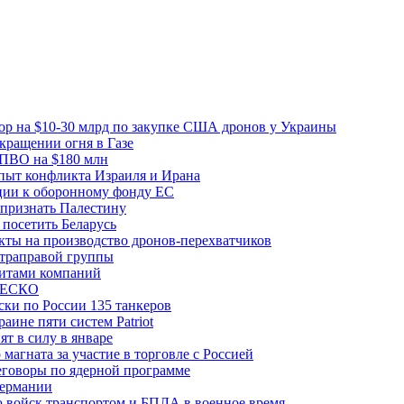
вор на $10-30 млрд по закупке США дронов у Украины
ращении огня в Газе
 ПВО на $180 млн
пыт конфликта Израиля и Ирана
рции к оборонному фонду ЕС
признать Палестину
посетить Беларусь
ты на производство дронов-перехватчиков
ьтраправой группы
итами компаний
ЮНЕСКО
ки по России 135 танкеров
ине пяти систем Patriot
т в силу в январе
магната за участие в торговле с Россией
еговоры по ядерной программе
Германии
 войск транспортом и БПЛА в военное время