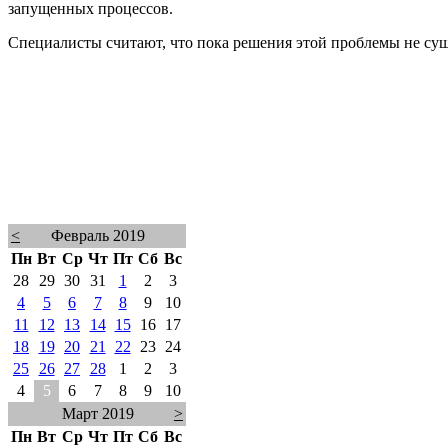
запущенных процессов.
Специалисты считают, что пока решения этой проблемы не сущ
<
Февраль 2019
Пн
Вт
Ср
Чт
Пт
Сб
Вс
28
29
30
31
1
2
3
4
5
6
7
8
9
10
11
12
13
14
15
16
17
18
19
20
21
22
23
24
25
26
27
28
1
2
3
4
5
6
7
8
9
10
Март 2019
>
Пн
Вт
Ср
Чт
Пт
Сб
Вс