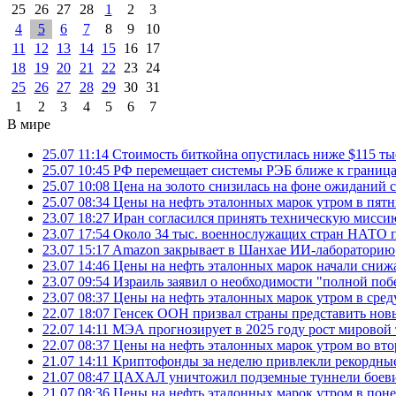
25
26
27
28
1
2
3
4
5
6
7
8
9
10
11
12
13
14
15
16
17
18
19
20
21
22
23
24
25
26
27
28
29
30
31
1
2
3
4
5
6
7
В мире
25.07 11:14
Стоимость биткойна опустилась ниже $115 ты
25.07 10:45
РФ перемещает системы РЭБ ближе к грани
25.07 10:08
Цена на золото снизилась на фоне ожидани
25.07 08:34
Цены на нефть эталонных марок утром в пят
23.07 18:27
Иран согласился принять техническую мис
23.07 17:54
Около 34 тыс. военнослужащих стран НАТО п
23.07 15:17
Amazon закрывает в Шанхае ИИ-лабораторию
23.07 14:46
Цены на нефть эталонных марок начали снижа
23.07 09:54
Израиль заявил о необходимости "полной поб
23.07 08:37
Цены на нефть эталонных марок утром в сре
22.07 18:07
Генсек ООН призвал страны представить нов
22.07 14:11
МЭА прогнозирует в 2025 году рост мировой
22.07 08:37
Цены на нефть эталонных марок утром во вт
21.07 14:11
Криптофонды за неделю привлекли рекордные
21.07 08:47
ЦАХАЛ уничтожил подземные туннели боеви
21.07 08:36
Цены на нефть эталонных марок утром в пон