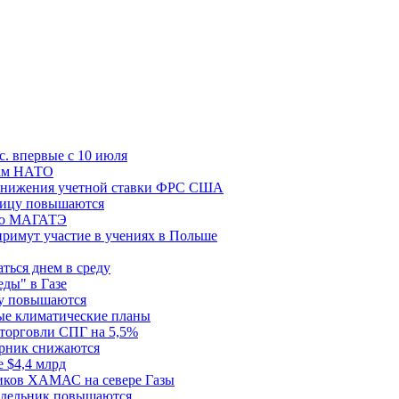
с. впервые с 10 июля
цам НАТО
й снижения учетной ставки ФРС США
ницу повышаются
сию МАГАТЭ
римут участие в учениях в Польше
ться днем в среду
еды" в Газе
ду повышаются
ые климатические планы
 торговли СПГ на 5,5%
орник снижаются
 $4,4 млрд
ков ХАМАС на севере Газы
едельник повышаются