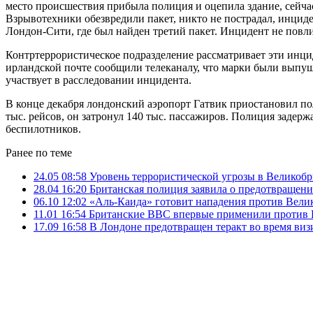
место происшествия прибыла полиция и оцепила здание, сейчас
Взрывотехники обезвредили пакет, никто не пострадал, инцид
Лондон-Сити, где был найден третий пакет. Инцидент не повл
Контртеррористическое подразделение рассматривает эти инци
ирландской почте сообщили телеканалу, что марки были выпу
участвует в расследовании инцидента.
В конце декабря лондонский аэропорт Гатвик приостановил по
тыс. рейсов, он затронул 140 тыс. пассажиров. Полиция задер
беспилотников.
Ранее по теме
24.05 08:58
Уровень террористической угрозы в Великоб
28.04 16:20
Британская полиция заявила о предотвращени
06.10 12:02
«Аль-Каида» готовит нападения против Вели
11.01 16:54
Британские ВВС впервые применили против 
17.09 16:58
В Лондоне предотвращен теракт во время виз