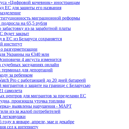
туса «Цифровой кочевник» иностранцам
д ЕС для защиты его названия
разделение
нституционность миграционной реформы
 подросла на 65,5 рубля
забастовку из-за заработной платы
С будет закрыт
 в ЕС из Беларуси сохраняется
й институт
 о разгерметизации
для Украины на €340 млн
сиповичи 4 августа изменится
в судебных заседаниях онлайн
 терминал для депортаций
ходу за ребенком
tch Pro с работающей до 20 дней батареей
 мигрантов о защите на границе с Беларусью
21 самолета
ых центров для мигрантов за пределами ЕС
судна, произошла уточка топлива
керка» выявлены нарушения - МАРТ
или из-за жалоб потребителей
4 легковушки
оду в январе, апреле, мае и декабре
ия сел к интернету