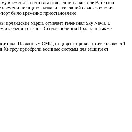
ому времени в почтовом отделении на вокзале Ватерлоо.
му времени полицию вызвали в головной офис аэропорта
ропорт было временно приостановлено.
ны ирландские марки, отмечает телеканал Sky News. В
ом отделении страны. Сейчас полиция Ирландии также
пилотника. По данным СМИ, инцидент привел к отмене около 1
к и Хитроу приобрели военные системы для защиты от