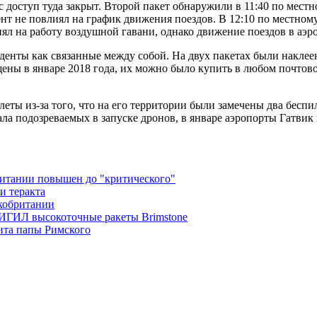
 доступ туда закрыт. Второй пакет обнаружили в 11:40 по местн
ент не повлиял на график движения поездов. В 12:10 по местно
иял на работу воздушной гавани, однако движение поездов в аэ
денты как связанные между собой. На двух пакетах были наклее
щены в январе 2018 года, их можно было купить в любом почтов
леты из-за того, что на его территории были замечены два бес
жала подозреваемых в запуске дронов, в январе аэропорты Гатви
ритании повышен до "критического"
и теракта
кобритании
ИГИЛ высокоточные ракеты Brimstone
ита папы Римского