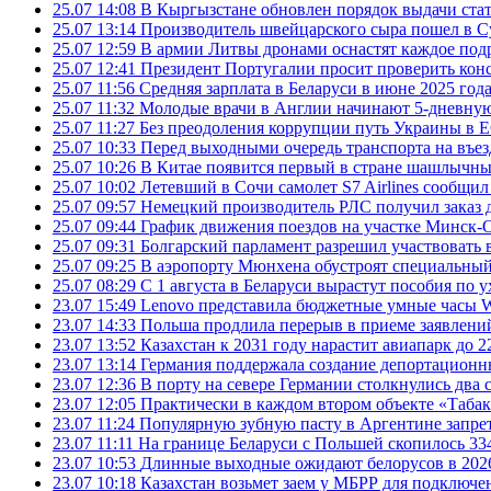
25.07 14:08
В Кыргызстане обновлен порядок выдачи ста
25.07 13:14
Производитель швейцарского сыра пошел в Су
25.07 12:59
В армии Литвы дронами оснастят каждое под
25.07 12:41
Президент Португалии просит проверить ко
25.07 11:56
Средняя зарплата в Беларуси в июне 2025 года
25.07 11:32
Молодые врачи в Англии начинают 5-дневную 
25.07 11:27
Без преодоления коррупции путь Украины в Е
25.07 10:33
Перед выходными очередь транспорта на въезд
25.07 10:26
В Китае появится первый в стране шашлычны
25.07 10:02
Летевший в Сочи самолет S7 Airlines сообщил
25.07 09:57
Немецкий производитель РЛС получил заказ 
25.07 09:44
График движения поездов на участке Минск-О
25.07 09:31
Болгарский парламент разрешил участвовать 
25.07 09:25
В аэропорту Мюнхена обустроят специальный
25.07 08:29
С 1 августа в Беларуси вырастут пособия по у
23.07 15:49
Lenovo представила бюджетные умные часы Wa
23.07 14:33
Польша продлила перерыв в приеме заявлений
23.07 13:52
Казахстан к 2031 году нарастит авиапарк до 2
23.07 13:14
Германия поддержала создание депортационн
23.07 12:36
В порту на севере Германии столкнулись два 
23.07 12:05
Практически в каждом втором объекте «Таба
23.07 11:24
Популярную зубную пасту в Аргентине запрет
23.07 11:11
На границе Беларуси с Польшей скопилось 33
23.07 10:53
Длинные выходные ожидают белорусов в 2026 г
23.07 10:18
Казахстан возьмет заем у МБРР для подключен