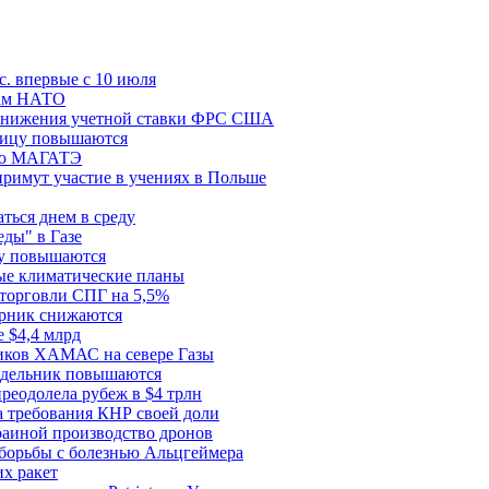
с. впервые с 10 июля
цам НАТО
й снижения учетной ставки ФРС США
ницу повышаются
сию МАГАТЭ
римут участие в учениях в Польше
ться днем в среду
еды" в Газе
ду повышаются
ые климатические планы
 торговли СПГ на 5,5%
орник снижаются
 $4,4 млрд
ков ХАМАС на севере Газы
едельник повышаются
реодолела рубеж в $4 трлн
 требования КНР своей доли
раиной производство дронов
борьбы с болезнью Альцгеймера
х ракет