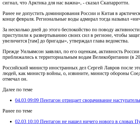
сигнал, что Арктика для нас важна», - сказал Скапарротти.
Ранее не допустить доминирования России и Китая в арктиче
конце февраля. Региональные воды адмирал тогда называл «нич
За несколько дней до этого беспокойство по поводу активнос
приступили к развертыванию своих сил в регионе, чтобы защ
увеличится [там] до бригады», утверждал глава ведомства.
Прежде Уильямсон заявлял, по его оценкам, активность России 
приближались к территориальным водам Великобритании (в 201
Российский министр иностранных дел Сергей Лавров после это
людей, как министр войны, о, извините, министр обороны ​Соед
отмечал он.
Далее по теме
04.03 09:09
Пентагон отрицает сворачивание наступател
Ранее по теме
02.03 10:10
Пентагон не нашел ничего нового в словах П