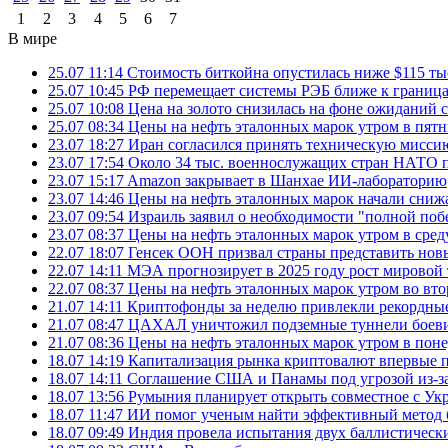
1
2
3
4
5
6
7
В мире
25.07 11:14
Стоимость биткойна опустилась ниже $115 ты
25.07 10:45
РФ перемещает системы РЭБ ближе к грани
25.07 10:08
Цена на золото снизилась на фоне ожидани
25.07 08:34
Цены на нефть эталонных марок утром в пят
23.07 18:27
Иран согласился принять техническую мис
23.07 17:54
Около 34 тыс. военнослужащих стран НАТО п
23.07 15:17
Amazon закрывает в Шанхае ИИ-лабораторию
23.07 14:46
Цены на нефть эталонных марок начали снижа
23.07 09:54
Израиль заявил о необходимости "полной поб
23.07 08:37
Цены на нефть эталонных марок утром в сре
22.07 18:07
Генсек ООН призвал страны представить нов
22.07 14:11
МЭА прогнозирует в 2025 году рост мировой
22.07 08:37
Цены на нефть эталонных марок утром во вт
21.07 14:11
Криптофонды за неделю привлекли рекордные
21.07 08:47
ЦАХАЛ уничтожил подземные туннели боеви
21.07 08:36
Цены на нефть эталонных марок утром в пон
18.07 14:19
Капитализация рынка криптовалют впервые п
18.07 14:11
Соглашение США и Панамы под угрозой из-за
18.07 13:56
Румыния планирует открыть совместное с Ук
18.07 11:47
ИИ помог ученым найти эффективный метод 
18.07 09:49
Индия провела испытания двух баллистически