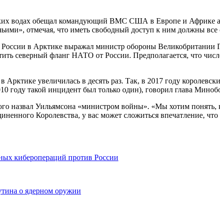
ских водах ​обещал командующий ВМС США в Европе и Африке а
ьими», отмечая, что иметь свободный доступ к ним должны все 
ти России в Арктике выражал министр обороны Великобритании Г
итить северный фланг НАТО от России. Предполагается, что чи
в Арктике увеличилась в десять раз. Так, в 2017 году королевск
0 году такой инцидент был только один), говорил глава Миноб
го назвал Уильямсона «министром войны». «Мы хотим понять, к
иненного Королевства, у вас может сложиться впечатление, что 
ьных киберопераций против России
утина о ядерном оружии