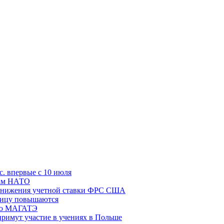
с. впервые с 10 июля
цам НАТО
й снижения учетной ставки ФРС США
ницу повышаются
сию МАГАТЭ
римут участие в учениях в Польше