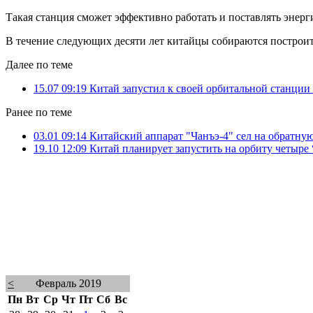
Такая станция сможет эффективно работать и поставлять энер
В течение следующих десяти лет китайцы собираются построит
Далее по теме
15.07 09:19
Китай запустил к своей орбитальной станции
Ранее по теме
03.01 09:14
Китайский аппарат "Чанъэ-4" сел на обратну
19.10 12:09
Китай планирует запустить на орбиту четыре
<
Февраль 2019
Пн
Вт
Ср
Чт
Пт
Сб
Вс