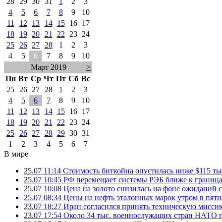
28
29
30
31
1
2
3
4
5
6
7
8
9
10
11
12
13
14
15
16
17
18
19
20
21
22
23
24
25
26
27
28
1
2
3
4
5
6
7
8
9
10
Март 2019
>
Пн
Вт
Ср
Чт
Пт
Сб
Вс
25
26
27
28
1
2
3
4
5
6
7
8
9
10
11
12
13
14
15
16
17
18
19
20
21
22
23
24
25
26
27
28
29
30
31
1
2
3
4
5
6
7
В мире
25.07 11:14
Стоимость биткойна опустилась ниже $115 ты
25.07 10:45
РФ перемещает системы РЭБ ближе к грани
25.07 10:08
Цена на золото снизилась на фоне ожидани
25.07 08:34
Цены на нефть эталонных марок утром в пят
23.07 18:27
Иран согласился принять техническую мис
23.07 17:54
Около 34 тыс. военнослужащих стран НАТО п