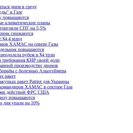
ться днем в среду
еды" в Газе
ду повышаются
ые климатические планы
 торговли СПГ на 5,5%
орник снижаются
 $4,4 млрд
ков ХАМАС на севере Газы
едельник повышаются
реодолела рубеж в $4 трлн
 требования КНР своей доли
раиной производство дронов
борьбы с болезнью Альцгеймера
х ракет
купках ракет Patriot для Украины
 командиров ХАМАС в секторе Газа
рами действий ФРС США
ницу повышаются
и дня упали на 10%