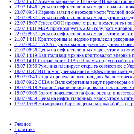
23.07 15:17
Amazon закрывает в Шанхае ИИ-лабораторию
23.07 14:46
Цены на нефть эталонных марок начали снижа
23.07 09:54
Израиль заявил о необходимости "полной поб
23.07 08:37
Цены на нефть эталонных марок утром в сре
22.07 18:07
Генсек ООН призвал страны представить нов
22.07 14:11
МЭА прогнозирует в 2025 году рост мировой
22.07 08:37
Цены на нефть эталонных марок утром во вт
21.07 14:11
Криптофонды за неделю привлекли рекордные
21.07 08:47
ЦАХАЛ уничтожил подземные туннели боеви
21.07 08:36
Цены на нефть эталонных марок утром в пон
18.07 14:19
Капитализация рынка криптовалют впервые п
18.07 14:11
Соглашение США и Панамы под угрозой из-за
18.07 13:56
Румыния планирует открыть совместное с Ук
18.07 11:47
ИИ помог ученым найти эффективный метод 
18.07 09:49
Индия провела испытания двух баллистически
18.07 09:22
США и Великобритания ведут переговоры о за
18.07 09:18
Армия Израиля ликвидировала трех полевых
18.07 09:05
Золото подешевело на фоне оценки инвесто
18.07 08:39
Цены на нефть эталонных марок утром в пят
17.07 15:08
На мировых биржах цены на какао-бобы за тр
Главное
Политика