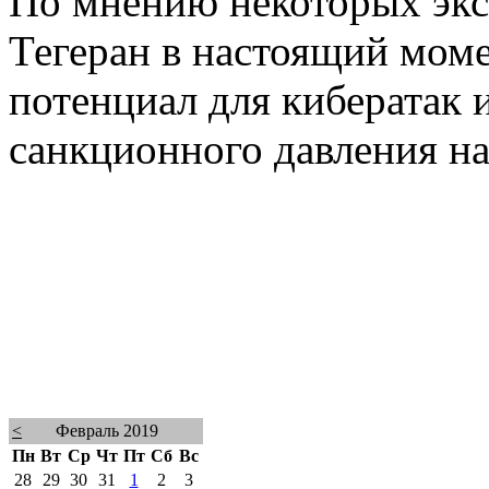
По мнению некоторых экс
Тегеран в настоящий моме
потенциал для кибератак 
санкционного давления н
<
Февраль 2019
Пн
Вт
Ср
Чт
Пт
Сб
Вс
28
29
30
31
1
2
3