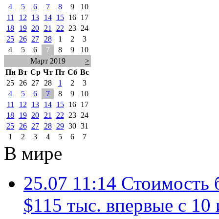
4
5
6
7
8
9
10
11
12
13
14
15
16
17
18
19
20
21
22
23
24
25
26
27
28
1
2
3
4
5
6
7
8
9
10
Март 2019
>
Пн
Вт
Ср
Чт
Пт
Сб
Вс
25
26
27
28
1
2
3
4
5
6
7
8
9
10
11
12
13
14
15
16
17
18
19
20
21
22
23
24
25
26
27
28
29
30
31
1
2
3
4
5
6
7
В мире
25.07 11:14
Стоимость 
$115 тыс. впервые с 10