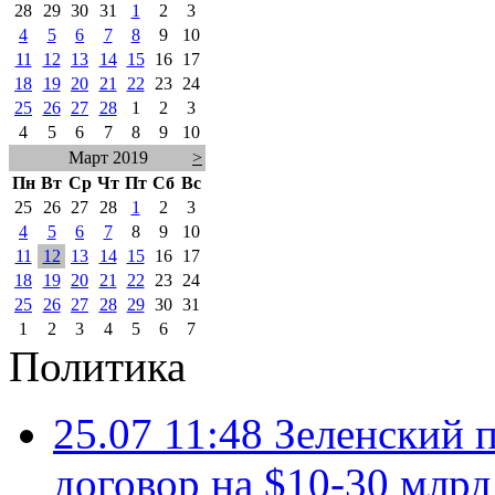
28
29
30
31
1
2
3
4
5
6
7
8
9
10
11
12
13
14
15
16
17
18
19
20
21
22
23
24
25
26
27
28
1
2
3
4
5
6
7
8
9
10
Март 2019
>
Пн
Вт
Ср
Чт
Пт
Сб
Вс
25
26
27
28
1
2
3
4
5
6
7
8
9
10
11
12
13
14
15
16
17
18
19
20
21
22
23
24
25
26
27
28
29
30
31
1
2
3
4
5
6
7
Политика
25.07 11:48
Зеленский п
договор на $10-30 млр