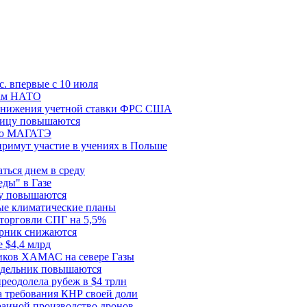
с. впервые с 10 июля
цам НАТО
й снижения учетной ставки ФРС США
ницу повышаются
сию МАГАТЭ
римут участие в учениях в Польше
ться днем в среду
еды" в Газе
ду повышаются
ые климатические планы
 торговли СПГ на 5,5%
орник снижаются
 $4,4 млрд
ков ХАМАС на севере Газы
едельник повышаются
реодолела рубеж в $4 трлн
 требования КНР своей доли
раиной производство дронов