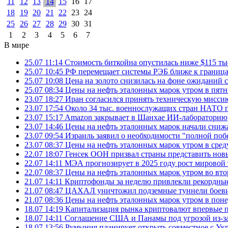
11
12
13
14
15
16
17
18
19
20
21
22
23
24
25
26
27
28
29
30
31
1
2
3
4
5
6
7
В мире
25.07 11:14
Стоимость биткойна опустилась ниже $115 ты
25.07 10:45
РФ перемещает системы РЭБ ближе к грани
25.07 10:08
Цена на золото снизилась на фоне ожидани
25.07 08:34
Цены на нефть эталонных марок утром в пят
23.07 18:27
Иран согласился принять техническую мис
23.07 17:54
Около 34 тыс. военнослужащих стран НАТО п
23.07 15:17
Amazon закрывает в Шанхае ИИ-лабораторию
23.07 14:46
Цены на нефть эталонных марок начали снижа
23.07 09:54
Израиль заявил о необходимости "полной поб
23.07 08:37
Цены на нефть эталонных марок утром в сре
22.07 18:07
Генсек ООН призвал страны представить нов
22.07 14:11
МЭА прогнозирует в 2025 году рост мировой
22.07 08:37
Цены на нефть эталонных марок утром во вт
21.07 14:11
Криптофонды за неделю привлекли рекордные
21.07 08:47
ЦАХАЛ уничтожил подземные туннели боеви
21.07 08:36
Цены на нефть эталонных марок утром в пон
18.07 14:19
Капитализация рынка криптовалют впервые п
18.07 14:11
Соглашение США и Панамы под угрозой из-за
18.07 13:56
Румыния планирует открыть совместное с Ук