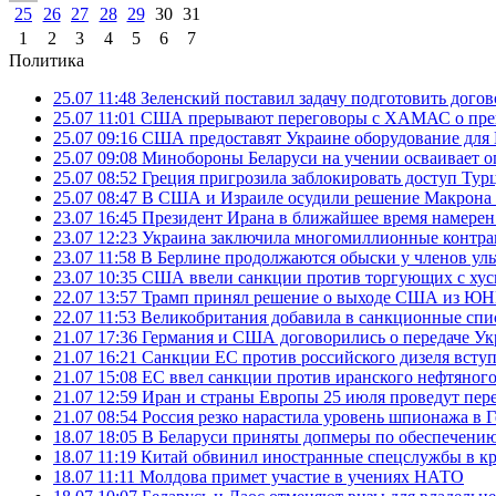
25
26
27
28
29
30
31
1
2
3
4
5
6
7
Политика
25.07 11:48
Зеленский поставил задачу подготовить дого
25.07 11:01
США прерывают переговоры с ХАМАС о прек
25.07 09:16
США предоставят Украине оборудование для
25.07 09:08
Минобороны Беларуси на учении осваивает о
25.07 08:52
Греция пригрозила заблокировать доступ Ту
25.07 08:47
В США и Израиле осудили решение Макрона 
23.07 16:45
Президент Ирана в ближайшее время намерен 
23.07 12:23
Украина заключила многомиллионные контрак
23.07 11:58
В Берлине продолжаются обыски у членов ул
23.07 10:35
США ввели санкции против торгующих с хус
22.07 13:57
Трамп принял решение о выходе США из 
22.07 11:53
Великобритания добавила в санкционные спис
21.07 17:36
Германия и США договорились о передаче Укра
21.07 16:21
Санкции ЕС против российского дизеля вступя
21.07 15:08
ЕС ввел санкции против иранского нефтяного 
21.07 12:59
Иран и страны Европы 25 июля проведут пер
21.07 08:54
Россия резко нарастила уровень шпионажа в 
18.07 18:05
В Беларуси приняты допмеры по обеспечению
18.07 11:19
Китай обвинил иностранные спецслужбы в кр
18.07 11:11
Молдова примет участие в учениях НАТО