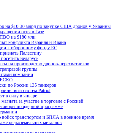
вор на $10-30 млрд по закупке США дронов у Украины
ращении огня в Газе
 ПВО на $180 млн
пыт конфликта Израиля и Ирана
рции к оборонному фонду ЕС
признать Палестину
посетить Беларусь
ты на производство дронов-перехватчиков
ьтраправой группы
итами компаний
ЮНЕСКО
ки по России 135 танкеров
ине пяти систем Patriot
т в силу в январе
магната за участие в торговле с Россией
еговоры по ядерной программе
Германии
 войск транспортом и БПЛА в военное время
аже редкоземельных металлов