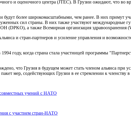
ного и оценочного центра (JTEC). В Грузии ожидают, что во в
 будут более широкомасштабными, чем ранее. В них примут уча
оруженных сил страны. В них также участвуют международные 
ОН (DPKO), а также Всемирная организация здравоохранения (
льянса и стран-партнеров и усиление управления и возможносте
1994 году, когда страна стала участницей программы "Партнерс
ждено, что Грузия в будущем может стать членом альянса при у
 пакет мер, содействующих Грузии в ее стремлении к членству в 
 совместных учений с НАТО
ения с участием стран-НАТО