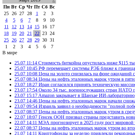
Пн
Вт
Ср
Чт
Пт
Сб
Вс
25
26
27
28
1
2
3
4
5
6
7
8
9
10
11
12
13
14
15
16
17
18
19
20
21
22
23
24
25
26
27
28
29
30
31
1
2
3
4
5
6
7
В мире
25.07 11:14
Стоимость биткойна опустилась ниже $115 ты
25.07 10:45
РФ перемещает системы РЭБ ближе к грани
25.07 10:08
Цена на золото снизилась на фоне ожидани
25.07 08:34
Цены на нефть эталонных марок утром в пят
23.07 18:27
Иран согласился принять техническую мис
23.07 17:54
Около 34 тыс. военнослужащих стран НАТО п
23.07 15:17
Amazon закрывает в Шанхае ИИ-лабораторию
23.07 14:46
Цены на нефть эталонных марок начали снижа
23.07 09:54
Израиль заявил о необходимости "полной поб
23.07 08:37
Цены на нефть эталонных марок утром в сре
22.07 18:07
Генсек ООН призвал страны представить нов
22.07 14:11
МЭА прогнозирует в 2025 году рост мировой
22.07 08:37
Цены на нефть эталонных марок утром во вт
21.07 14:11
Криптофонды за неделю привлекли рекордные