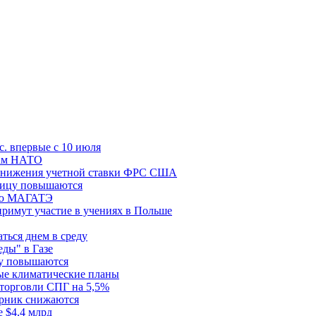
с. впервые с 10 июля
цам НАТО
й снижения учетной ставки ФРС США
ницу повышаются
сию МАГАТЭ
римут участие в учениях в Польше
ться днем в среду
еды" в Газе
ду повышаются
ые климатические планы
 торговли СПГ на 5,5%
орник снижаются
 $4,4 млрд