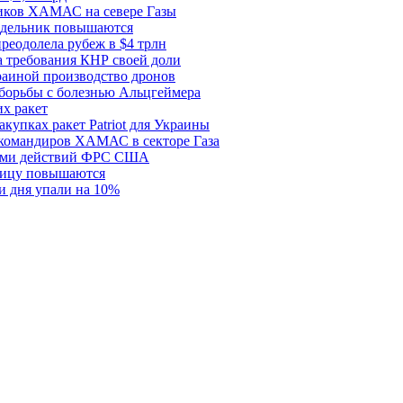
ков ХАМАС на севере Газы
едельник повышаются
реодолела рубеж в $4 трлн
 требования КНР своей доли
раиной производство дронов
борьбы с болезнью Альцгеймера
х ракет
купках ракет Patriot для Украины
 командиров ХАМАС в секторе Газа
рами действий ФРС США
ницу повышаются
и дня упали на 10%