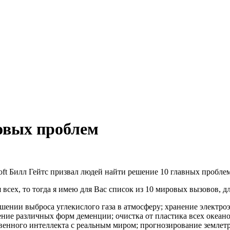
овых проблем
ft Билл Гейтс призвал людей найти решение 10 главных проблем м
сех, то тогда я имею для Вас список из 10 мировых вызовов, дл
ьшении выброса углекислого газа в атмосферу; хранение элект
ение различных форм деменции; очистка от пластика всех океан
енного интеллекта с реальным миром; прогнозирование землетр