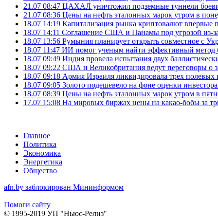
21.07 08:47
ЦАХАЛ уничтожил подземные туннели боеви
21.07 08:36
Цены на нефть эталонных марок утром в пон
18.07 14:19
Капитализация рынка криптовалют впервые п
18.07 14:11
Соглашение США и Панамы под угрозой из-за
18.07 13:56
Румыния планирует открыть совместное с Ук
18.07 11:47
ИИ помог ученым найти эффективный метод 
18.07 09:49
Индия провела испытания двух баллистически
18.07 09:22
США и Великобритания ведут переговоры о за
18.07 09:18
Армия Израиля ликвидировала трех полевых
18.07 09:05
Золото подешевело на фоне оценки инвесто
18.07 08:39
Цены на нефть эталонных марок утром в пят
17.07 15:08
На мировых биржах цены на какао-бобы за тр
Главное
Политика
Экономика
Энергетика
Общество
afn.by заблокирован Мининформом
Помоги сайту
© 1995-2019 УП "Ньюс-Релиз"