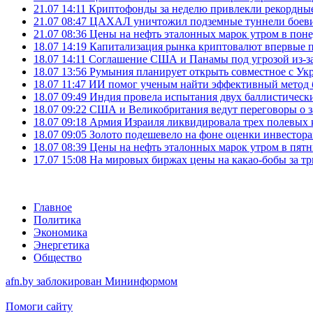
21.07 14:11
Криптофонды за неделю привлекли рекордные
21.07 08:47
ЦАХАЛ уничтожил подземные туннели боеви
21.07 08:36
Цены на нефть эталонных марок утром в пон
18.07 14:19
Капитализация рынка криптовалют впервые п
18.07 14:11
Соглашение США и Панамы под угрозой из-за
18.07 13:56
Румыния планирует открыть совместное с Ук
18.07 11:47
ИИ помог ученым найти эффективный метод 
18.07 09:49
Индия провела испытания двух баллистически
18.07 09:22
США и Великобритания ведут переговоры о за
18.07 09:18
Армия Израиля ликвидировала трех полевых
18.07 09:05
Золото подешевело на фоне оценки инвесто
18.07 08:39
Цены на нефть эталонных марок утром в пят
17.07 15:08
На мировых биржах цены на какао-бобы за тр
Главное
Политика
Экономика
Энергетика
Общество
afn.by заблокирован Мининформом
Помоги сайту