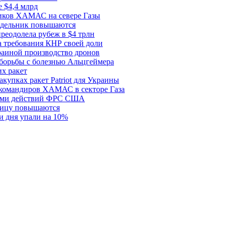
 $4,4 млрд
ков ХАМАС на севере Газы
едельник повышаются
реодолела рубеж в $4 трлн
 требования КНР своей доли
раиной производство дронов
борьбы с болезнью Альцгеймера
х ракет
купках ракет Patriot для Украины
 командиров ХАМАС в секторе Газа
рами действий ФРС США
ницу повышаются
и дня упали на 10%