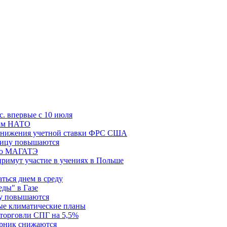
с. впервые с 10 июля
цам НАТО
й снижения учетной ставки ФРС США
ницу повышаются
сию МАГАТЭ
римут участие в учениях в Польше
ться днем в среду
еды" в Газе
ду повышаются
ые климатические планы
 торговли СПГ на 5,5%
орник снижаются