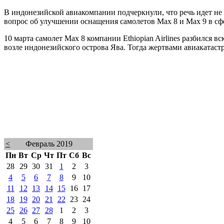
В индонезийской авиакомпании подчеркнули, что речь идет не о
вопрос об улучшении оснащения самолетов Max 8 и Max 9 в сф
10 марта самолет Max 8 компании Ethiopian Airlines разбился в
возле индонезийского острова Ява. Тогда жертвами авиакатаст
<
Февраль 2019
Пн
Вт
Ср
Чт
Пт
Сб
Вс
28
29
30
31
1
2
3
4
5
6
7
8
9
10
11
12
13
14
15
16
17
18
19
20
21
22
23
24
25
26
27
28
1
2
3
4
5
6
7
8
9
10