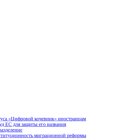
туса «Цифровой кочевник» иностранцам
д ЕС для защиты его названия
разделение
нституционность миграционной реформы