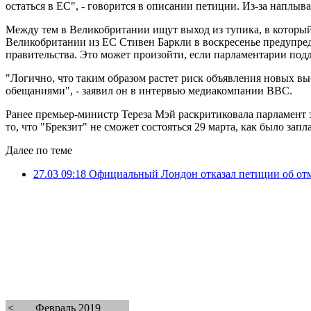
остаться в ЕС", - говорится в описании петиции. Из-за наплы
Между тем в Великобритании ищут выход из тупика, в который 
Великобритании из ЕС Стивен Баркли в воскресенье предупред
правительства. Это может произойти, если парламентарии подд
"Логично, что таким образом растет риск объявления новых в
обещаниями", - заявил он в интервью медиакомпании BBC.
Ранее премьер-министр Тереза Мэй раскритиковала парламент з
то, что "Брекзит" не сможет состояться 29 марта, как было зап
Далее по теме
27.03 09:18
Официальный Лондон отказал петиции об отм
<
Февраль 2019