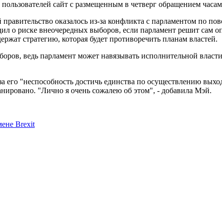
ва пользователей сайт с размещенным в четверг обращением часа
правительство оказалось из-за конфликта с парламентом по пов
ил о риске внеочередных выборов, если парламент решит сам оп
ержат стратегию, которая будет противоречить планам властей.
ыборов, ведь парламент может навязывать исполнительной власт
а его "неспособность достичь единства по осуществлению выход
ланировано. "Лично я очень сожалею об этом", - добавила Мэй.
ене Brexit