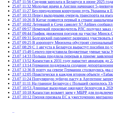
25.07 11:56
Средняя зарплата в Беларуси в июне 2025 года
25.07 11:32
Молодые врачи в Англии начинают 5-дневную 
25.07 11:27
Без преодоления коррупции путь Украины в Е
25.07 10:33
Перед выходными очередь транспорта на въезд
25.07 10:26
В Китае появится первый в стране шашлычны
25.07 10:02
Летевший в Сочи самолет S7 Airlines сообщил
25.07 09:57
Немецкий производитель РЛС получил заказ 
25.07 09:44
График движения поездов на участке Минск-О
25.07 09:31
Болгарский парламент разрешил участвовать 
25.07 09:25
В аэропорту Мюнхена обустроят специальный
25.07 08:29
С 1 августа в Беларуси вырастут пособия по у
23.07 15:49
Lenovo представила бюджетные умные часы Wa
23.07 14:33
Польша продлила перерыв в приеме заявлений
23.07 13:52
Казахстан к 2031 году нарастит авиапарк до 2
23.07 13:14
Германия поддержала создание депортационн
23.07 12:36
В порту на севере Германии столкнулись два 
23.07 12:05
Практически в каждом втором объекте «Таба
23.07 11:24
Популярную зубную пасту в Аргентине запрет
23.07 11:11
На границе Беларуси с Польшей скопилось 33
23.07 10:53
Длинные выходные ожидают белорусов в 2026 г
23.07 10:18
Казахстан возьмет заем у МБРР для подключен
23.07 10:12
Греция призвала ЕС к ужесточению миграци