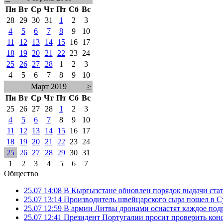
Пн
Вт
Ср
Чт
Пт
Сб
Вс
28
29
30
31
1
2
3
4
5
6
7
8
9
10
11
12
13
14
15
16
17
18
19
20
21
22
23
24
25
26
27
28
1
2
3
4
5
6
7
8
9
10
Март 2019
>
Пн
Вт
Ср
Чт
Пт
Сб
Вс
25
26
27
28
1
2
3
4
5
6
7
8
9
10
11
12
13
14
15
16
17
18
19
20
21
22
23
24
25
26
27
28
29
30
31
1
2
3
4
5
6
7
Общество
25.07 14:08
В Кыргызстане обновлен порядок выдачи ста
25.07 13:14
Производитель швейцарского сыра пошел в Су
25.07 12:59
В армии Литвы дронами оснастят каждое под
25.07 12:41
Президент Португалии просит проверить ко