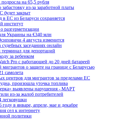
 подросла на 65,5 рубля
забастовку из-за заработной платы
С будет закрыт
 в ЕС из Беларуси сохраняется
й институт
 о разгерметизации
для Украины на €340 млн
сиповичи 4 августа изменится
в судебных заседаниях онлайн
 терминал для депортаций
ходу за ребенком
tch Pro с работающей до 20 дней батареей
 мигрантов о защите на границе с Беларусью
21 самолета
ых центров для мигрантов за пределами ЕС
судна, произошла уточка топлива
керка» выявлены нарушения - МАРТ
или из-за жалоб потребителей
4 легковушки
оду в январе, апреле, мае и декабре
ия сел к интернету
онной политики