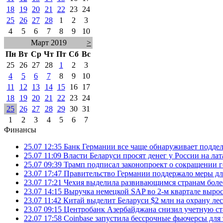
18
19
20
21
22
23
24
25
26
27
28
1
2
3
4
5
6
7
8
9
10
Март 2019
>
Пн
Вт
Ср
Чт
Пт
Сб
Вс
25
26
27
28
1
2
3
4
5
6
7
8
9
10
11
12
13
14
15
16
17
18
19
20
21
22
23
24
25
26
27
28
29
30
31
1
2
3
4
5
6
7
Финансы
25.07 12:35
Банк Германии все чаще обнаруживает подде
25.07 11:09
Власти Беларуси просят денег у России на ла
25.07 09:39
Трамп подписал законопроект о сокращении 
23.07 17:47
Правительство Германии поддержало меры дл
23.07 17:21
Чехия выделила развивающимся странам более
23.07 14:15
Выручка немецкой SAP во 2-м квартале выро
23.07 11:42
Китай выделит Беларуси $2 млн на охрану ле
23.07 09:15
Центробанк Азербайджана снизил учетную ст
22.07 17:58
Coinbase запустила бессрочные фьючерсы дл