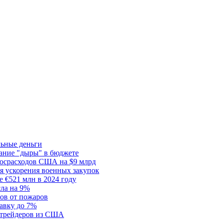
льные деньги
тание "дыры" в бюджете
госрасходов США на $9 млрд
я ускорения военных закупок
 €521 млн в 2024 году
сла на 9%
сов от пожаров
авку до 7%
я трейдеров из США