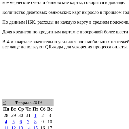
коммерческие счета и банковские карты, говорится в докладе.
Количество дебетовых банковских карт выросло в прошлом году
По данным НБК, расходы на каждую карту в среднем подскочили
Доля кредитов по кредитным картам с просрочкой более шести 
В 4-м квартале значительно усилился рост мобильных платежей
все чаще используют QR-коды для ускорения процесса оплаты.
<
Февраль 2019
Пн
Вт
Ср
Чт
Пт
Сб
Вс
28
29
30
31
1
2
3
4
5
6
7
8
9
10
11
12
13
14
15
16
17