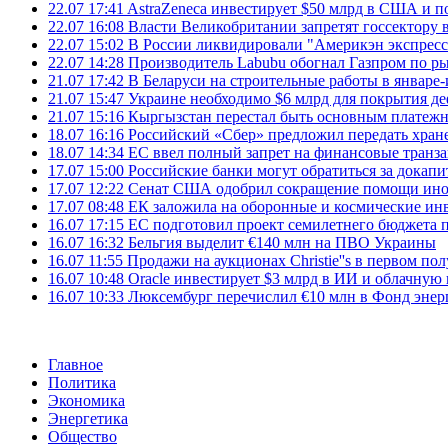
22.07 17:41
AstraZeneca инвестирует $50 млрд в США и 
22.07 16:08
Власти Великобритании запретят госсектору
22.07 15:02
В России ликвидировали "Америкэн экспресс
22.07 14:28
Производитель Labubu обогнал Газпром по р
21.07 17:42
В Беларуси на строительные работы в январе-
21.07 15:47
Украине необходимо $6 млрд для покрытия д
21.07 15:16
Кыргызстан перестал быть основным платежн
18.07 16:16
Российский «Сбер» предложил передать хране
18.07 14:34
ЕС ввел полный запрет на финансовые транз
17.07 15:00
Российские банки могут обратиться за докапи
17.07 12:22
Сенат США одобрил сокращение помощи инос
17.07 08:48
ЕК заложила на оборонные и космические ин
16.07 17:15
ЕС подготовил проект семилетнего бюджета п
16.07 16:32
Бельгия выделит €140 млн на ПВО Украины
16.07 11:55
Продажи на аукционах Christie''s в первом по
16.07 10:48
Oracle инвестирует $3 млрд в ИИ и облачную
16.07 10:33
Люксембург перечислил €10 млн в Фонд эне
Главное
Политика
Экономика
Энергетика
Общество