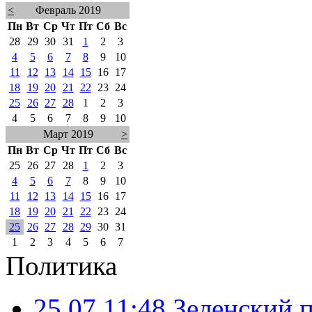
<
Февраль 2019
Пн
Вт
Ср
Чт
Пт
Сб
Вс
28
29
30
31
1
2
3
4
5
6
7
8
9
10
11
12
13
14
15
16
17
18
19
20
21
22
23
24
25
26
27
28
1
2
3
4
5
6
7
8
9
10
Март 2019
>
Пн
Вт
Ср
Чт
Пт
Сб
Вс
25
26
27
28
1
2
3
4
5
6
7
8
9
10
11
12
13
14
15
16
17
18
19
20
21
22
23
24
25
26
27
28
29
30
31
1
2
3
4
5
6
7
Политика
25.07 11:48
Зеленский п