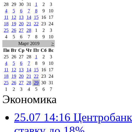
28
29
30
31
1
2
3
4
5
6
7
8
9
10
11
12
13
14
15
16
17
18
19
20
21
22
23
24
25
26
27
28
1
2
3
4
5
6
7
8
9
10
Март 2019
>
Пн
Вт
Ср
Чт
Пт
Сб
Вс
25
26
27
28
1
2
3
4
5
6
7
8
9
10
11
12
13
14
15
16
17
18
19
20
21
22
23
24
25
26
27
28
29
30
31
1
2
3
4
5
6
7
Экономика
25.07 14:16
Центробанк
ставку до 18%