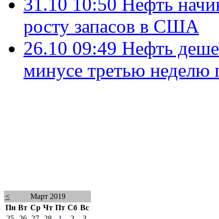
31.10 10:50
Нефть начи
росту запасов в США
26.10 09:49
Нефть дешев
минусе третью неделю 
<
Март 2019
Пн
Вт
Ср
Чт
Пт
Сб
Вс
25
26
27
28
1
2
3