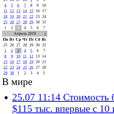
4
5
6
7
8
9
10
11
12
13
14
15
16
17
18
19
20
21
22
23
24
25
26
27
28
29
30
31
1
2
3
4
5
6
7
Апрель 2019
>
Пн
Вт
Ср
Чт
Пт
Сб
Вс
25
26
27
28
29
30
31
1
2
3
4
5
6
7
8
9
10
11
12
13
14
15
16
17
18
19
20
21
22
23
24
25
26
27
28
29
30
1
2
3
4
5
В мире
25.07 11:14
Стоимость 
$115 тыс. впервые с 10