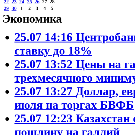
22
23
24
25
26
27
28
29
30
1
2
3
4
5
Экономика
25.07 14:16
Центробан
ставку до 18%
25.07 13:52
Цены на га
трехмесячного миним
25.07 13:27
Доллар, ев
июля на торгах БВФБ
25.07 12:23
Казахстан 
пошлину на галлий