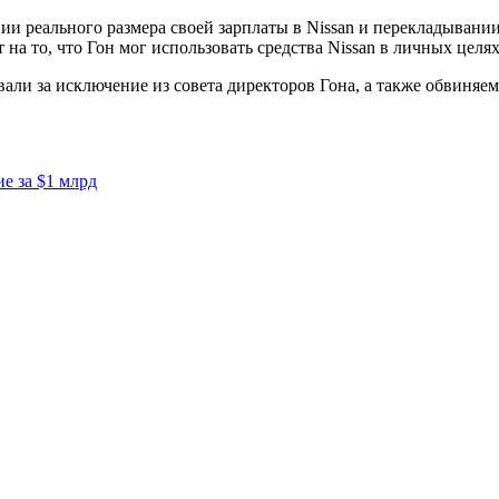
нии реального размера своей зарплаты в Nissan и перекладыван
на то, что Гон мог использовать средства Nissan в личных целях
ли за исключение из совета директоров Гона, а также обвиняе
е за $1 млрд