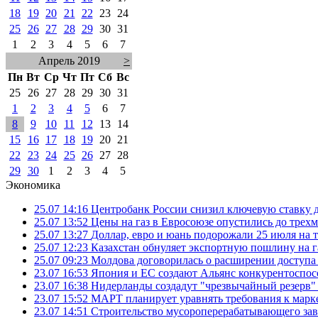
18
19
20
21
22
23
24
25
26
27
28
29
30
31
1
2
3
4
5
6
7
Апрель 2019
>
Пн
Вт
Ср
Чт
Пт
Сб
Вс
25
26
27
28
29
30
31
1
2
3
4
5
6
7
8
9
10
11
12
13
14
15
16
17
18
19
20
21
22
23
24
25
26
27
28
29
30
1
2
3
4
5
Экономика
25.07 14:16
Центробанк России снизил ключевую ставку 
25.07 13:52
Цены на газ в Евросоюзе опустились до трех
25.07 13:27
Доллар, евро и юань подорожали 25 июля на
25.07 12:23
Казахстан обнуляет экспортную пошлину на 
25.07 09:23
Молдова договорилась о расширении доступа
23.07 16:53
Япония и ЕС создают Альянс конкурентоспос
23.07 16:38
Нидерланды создадут "чрезвычайный резерв" г
23.07 15:52
МАРТ планирует уравнять требования к марк
23.07 14:51
Строительство мусороперерабатывающего зав