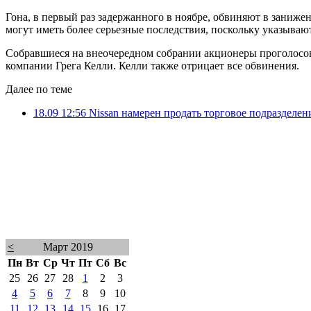
Гона, в первый раз задержанного в ноябре, обвиняют в заниже
могут иметь более серьезные последствия, поскольку указывают 
Собравшиеся на внеочередном собрании акционеры проголосова
компании Грега Келли. Келли также отрицает все обвинения.
Далее по теме
18.09 12:56
Nissan намерен продать торговое подразделени
<
Март 2019
Пн
Вт
Ср
Чт
Пт
Сб
Вс
25
26
27
28
1
2
3
4
5
6
7
8
9
10
11
12
13
14
15
16
17