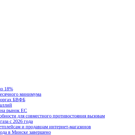
до 18%
месячного минимума
 торгах БВФБ
галлий
 на рынок ЕС
обности для совместного противостояния вызовам
аза с 2026 года
етплейсам и продавцам интернет-магазинов
ода в Минске завершено