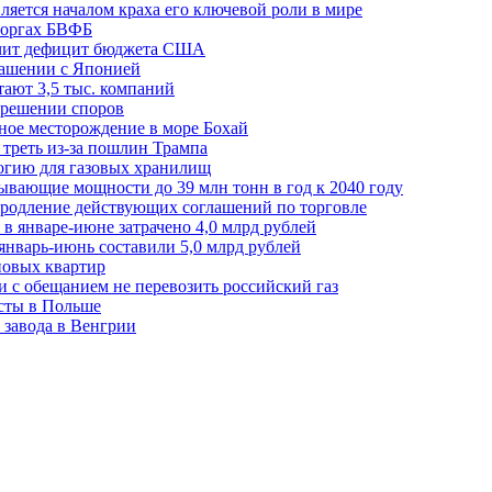
ляется началом краха его ключевой роли в мире
 торгах БВФБ
ичит дефицит бюджета США
лашении с Японией
ают 3,5 тыс. компаний
зрешении споров
ное месторождение в море Бохай
 треть из-за пошлин Трампа
огию для газовых хранилищ
ывающие мощности до 39 млн тонн в год к 2040 году
родление действующих соглашений по торговле
в январе-июне затрачено 4,0 млрд рублей
январь-июнь составили 5,0 млрд рублей
новых квартир
зи с обещанием не перевозить российский газ
есты в Польше
 завода в Венгрии