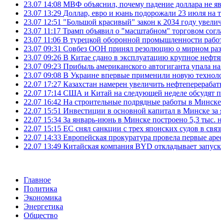
23.07 14:08
МВФ объяснил, почему падение доллара не яв
23.07 13:29
Доллар, евро и юань подорожали 23 июля на
23.07 12:51
"Большой красивый" закон к 2034 году увел
23.07 11:17
Трамп объявил о "масштабном" торговом сог
23.07 11:06
В турецкой оборонной промышленности работ
23.07 09:31
Совбез ООН принял резолюцию о мирном ра
23.07 09:26
В Китае сдано в эксплуатацию крупное нефтя
23.07 09:23
Прибыль американского автогиганта упала на
23.07 09:08
В Украине впервые применили новую технол
22.07 17:27
Казахстан намерен увеличить нефтеперерабат
22.07 17:14
США и Китай на следующей неделе обсудят п
22.07 16:42
На строительные подрядные работы в Минске 
22.07 15:51
Инвестиции в основной капитал в Минске за 
22.07 15:34
За январь-июнь в Минске построено 5,3 тыс. 
22.07 15:15
ЕС снял санкции с трех японских судов в свя
22.07 14:33
Европейская прокуратура провела первые ар
22.07 13:49
Китайская компания BYD откладывает запуск
Главное
Политика
Экономика
Энергетика
Общество