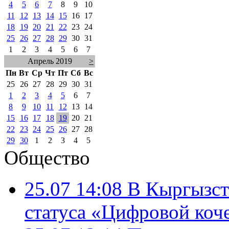
4
5
6
7
8
9
10
11
12
13
14
15
16
17
18
19
20
21
22
23
24
25
26
27
28
29
30
31
1
2
3
4
5
6
7
Апрель 2019
>
Пн
Вт
Ср
Чт
Пт
Сб
Вс
25
26
27
28
29
30
31
1
2
3
4
5
6
7
8
9
10
11
12
13
14
15
16
17
18
19
20
21
22
23
24
25
26
27
28
29
30
1
2
3
4
5
Общество
25.07 14:08
В Кыргызст
статуса «Цифровой коч