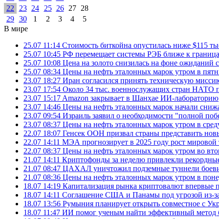
22
23
24
25
26
27
28
29
30
1
2
3
4
5
В мире
25.07 11:14
Стоимость биткойна опустилась ниже $115 ты
25.07 10:45
РФ перемещает системы РЭБ ближе к грани
25.07 10:08
Цена на золото снизилась на фоне ожидани
25.07 08:34
Цены на нефть эталонных марок утром в пят
23.07 18:27
Иран согласился принять техническую мис
23.07 17:54
Около 34 тыс. военнослужащих стран НАТО п
23.07 15:17
Amazon закрывает в Шанхае ИИ-лабораторию
23.07 14:46
Цены на нефть эталонных марок начали снижа
23.07 09:54
Израиль заявил о необходимости "полной поб
23.07 08:37
Цены на нефть эталонных марок утром в сре
22.07 18:07
Генсек ООН призвал страны представить нов
22.07 14:11
МЭА прогнозирует в 2025 году рост мировой
22.07 08:37
Цены на нефть эталонных марок утром во вт
21.07 14:11
Криптофонды за неделю привлекли рекордные
21.07 08:47
ЦАХАЛ уничтожил подземные туннели боеви
21.07 08:36
Цены на нефть эталонных марок утром в пон
18.07 14:19
Капитализация рынка криптовалют впервые п
18.07 14:11
Соглашение США и Панамы под угрозой из-за
18.07 13:56
Румыния планирует открыть совместное с Ук
18.07 11:47
ИИ помог ученым найти эффективный метод 