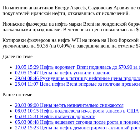
По мнению аналитиков Energy Aspects, Саудовская Аравия не 
покупателей иранской нефти, отказавшись от исключений.
Июньские фьючерсы на нефть марки Brent на лондонской бирже IC
пасхальными праздниками. В четверг их цена повысилась на $0,3
Котировки фьючерсов на нефть WTI на июнь на Нью-йоркской то
увеличилась на $0,35 (на 0,49%) и завершила день на отметке $7
Далее по теме
10.05 15:29
Нефть дорожает, Brent поднялась до $70,90 за 
02.05 15:47
Цены на нефть усилили падение
29.04 08:46
Рухнувшие в пятницу нефтяные цены продол
25.04 11:07
Цена нефти Brent впервые за полгода превыси
Ранее по теме
20.03 09:00
Цены нефть незначительно снижаются
06.03 10:15
Нефть подешевела из-за роста запасов в США
05.03 15:31
Нефть пытается дорожать
05.03 08:48
Нефть дешевеет сегодня после роста в понеде
27.02 15:23
Цены на нефть демонстрируют активный рос