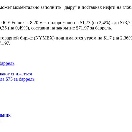
сможет моментально заполнить "дыру" в поставках нефти на гло
E Futures к 8:20 мск подорожали на $1,73 (на 2,4%) - до $73,7 
5 (на 0,49%), составив на закрытие $71,97 за баррель.
варной бирже (NYMEX) поднимаются утром на $1,7 (на 2,36%) - 
1,97.
баррель
жают снижаться
ла $75 за баррель
льник
т