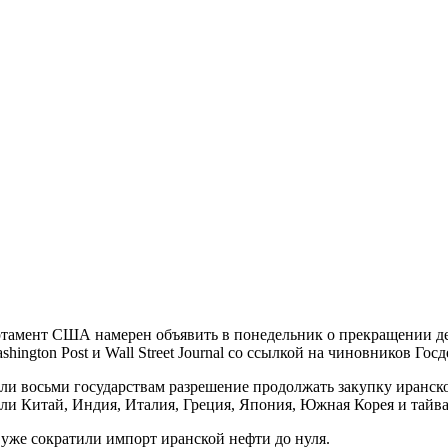
артамент США намерен объявить в понедельник о прекращении де
ngton Post и Wall Street Journal со ссылкой на чиновников Госд
и восьми государствам разрешение продолжать закупку иранской
шли Китай, Индия, Италия, Греция, Япония, Южная Корея и тайва
 уже сократили импорт иранской нефти до нуля.