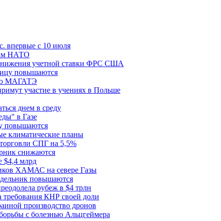
с. впервые с 10 июля
цам НАТО
й снижения учетной ставки ФРС США
ницу повышаются
сию МАГАТЭ
римут участие в учениях в Польше
ться днем в среду
еды" в Газе
ду повышаются
ые климатические планы
 торговли СПГ на 5,5%
орник снижаются
 $4,4 млрд
ков ХАМАС на севере Газы
едельник повышаются
реодолела рубеж в $4 трлн
 требования КНР своей доли
раиной производство дронов
борьбы с болезнью Альцгеймера