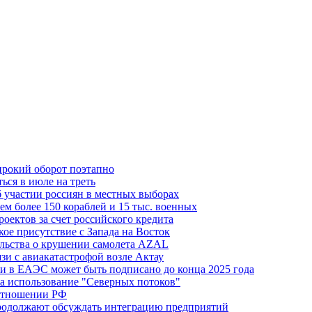
ирокий оборот поэтапно
ься в июле на треть
б участии россиян в местных выборах
м более 150 кораблей и 15 тыс. военных
оектов за счет российского кредита
ое присутствие с Запада на Восток
ельства о крушении самолета AZAL
зи с авиакатастрофой возле Актау
и в ЕАЭС может быть подписано до конца 2025 года
а использование "Северных потоков"
 отношении РФ
одолжают обсуждать интеграцию предприятий