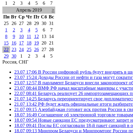
1
2
3
4
5
6
7
Апрель 2019
>
Пн
Вт
Ср
Чт
Пт
Сб
Вс
25
26
27
28
29
30
31
1
2
3
4
5
6
7
8
9
10
11
12
13
14
15
16
17
18
19
20
21
22
23
24
25
26
27
28
29
30
1
2
3
4
5
Россия, СНГ
23.07 17:06
В России цифровой рубль будут внедрять в ш
23.07 15:24
Доходы России от нефти и газа могут сократит
23.07 12:57
В парламент Беларуси внесли законопроект о
23.07 08:44
ВМФ РФ начал масштабные маневры с участие
22.07 08:41
Беларусь реализует 26 импортозамещающих пр
21.07 14:25
Беларусь переориентирует свое дипломатическ
21.07 13:42
РФ будет ждать официальные итоги разбират
21.07 09:15
Азербайджан готовит иск против России в свя
18.07 16:49
Соглашение об электронной торговле товарам
18.07 09:54
Новые санкции ЕС предусматривают запрет н
18.07 09:41
Послы ЕС согласовали 18-й пакет санкций в
18.07 09:13
Минпром Беларуси и Минпромторг России пр