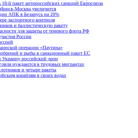
ь 18-й пакет антироссийских санкций Евросоюза
 Минск-Москва увеличится
кции АПК в Беларусь на 20%
фере экспортного контроля
ников и баллистическую ракету
асности для защиты от теневого флота РФ
участия России
оссией
краинской операции «Паутина»
удобрений и рыбы в санкционный пакет ЕС
в Украину российский дрон
говля нуждаются в трудовых мигрантах
илотников и четыре ракеты
ийским кораблям в своих водах