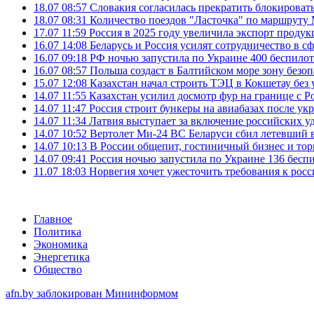
18.07 08:57
Словакия согласилась прекратить блокироват
18.07 08:31
Количество поездов "Ласточка" по маршруту
17.07 11:59
Россия в 2025 году увеличила экспорт проду
16.07 14:08
Беларусь и Россия усилят сотрудничество в с
16.07 09:18
РФ ночью запустила по Украине 400 беспилот
16.07 08:57
Польша создаст в Балтийском море зону безоп
15.07 12:08
Казахстан начал строить ТЭЦ в Кокшетау без 
14.07 11:55
Казахстан усилил досмотр фур на границе с Р
14.07 11:47
Россия строит бункеры на авиабазах после у
14.07 11:34
Латвия выступает за включение российских 
14.07 10:52
Вертолет Ми-24 ВС Беларуси сбил летевший 
14.07 10:13
В России общепит, гостиничный бизнес и тор
14.07 09:41
Россия ночью запустила по Украине 136 бесп
11.07 18:03
Норвегия хочет ужесточить требования к росс
Главное
Политика
Экономика
Энергетика
Общество
afn.by заблокирован Мининформом