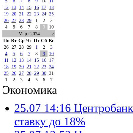
5
6
7
8
9
10
11
12
13
14
15
16
17
18
19
20
21
22
23
24
25
26
27
28
29
1
2
3
4
5
6
7
8
9
10
Март 2024
>
Пн
Вт
Ср
Чт
Пт
Сб
Вс
26
27
28
29
1
2
3
4
5
6
7
8
9
10
11
12
13
14
15
16
17
18
19
20
21
22
23
24
25
26
27
28
29
30
31
1
2
3
4
5
6
7
Экономика
25.07 14:16
Центробанк
ставку до 18%