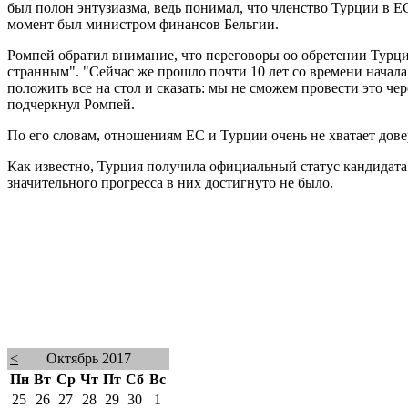
был полон энтузиазма, ведь понимал, что членство Турции в Е
момент был министром финансов Бельгии.
Ромпей обратил внимание, что переговоры оо обретении Турцие
странным". "Сейчас же прошло почти 10 лет со времени начала 
положить все на стол и сказать: мы не сможем провести это ч
подчеркнул Ромпей.
По его словам, отношениям ЕС и Турции очень не хватает дове
Как известно, Турция получила официальный статус кандидата н
значительного прогресса в них достигнуто не было.
<
Октябрь 2017
Пн
Вт
Ср
Чт
Пт
Сб
Вс
25
26
27
28
29
30
1