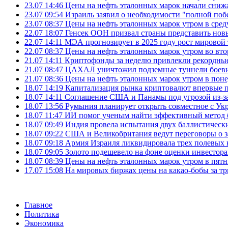
23.07 14:46
Цены на нефть эталонных марок начали снижа
23.07 09:54
Израиль заявил о необходимости "полной поб
23.07 08:37
Цены на нефть эталонных марок утром в сре
22.07 18:07
Генсек ООН призвал страны представить нов
22.07 14:11
МЭА прогнозирует в 2025 году рост мировой
22.07 08:37
Цены на нефть эталонных марок утром во вт
21.07 14:11
Криптофонды за неделю привлекли рекордные
21.07 08:47
ЦАХАЛ уничтожил подземные туннели боеви
21.07 08:36
Цены на нефть эталонных марок утром в пон
18.07 14:19
Капитализация рынка криптовалют впервые п
18.07 14:11
Соглашение США и Панамы под угрозой из-за
18.07 13:56
Румыния планирует открыть совместное с Ук
18.07 11:47
ИИ помог ученым найти эффективный метод 
18.07 09:49
Индия провела испытания двух баллистически
18.07 09:22
США и Великобритания ведут переговоры о за
18.07 09:18
Армия Израиля ликвидировала трех полевых
18.07 09:05
Золото подешевело на фоне оценки инвесто
18.07 08:39
Цены на нефть эталонных марок утром в пят
17.07 15:08
На мировых биржах цены на какао-бобы за тр
Главное
Политика
Экономика