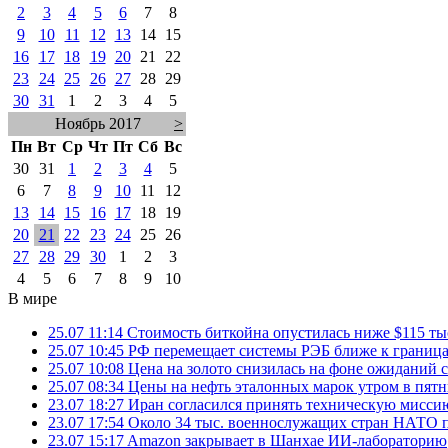
2
3
4
5
6
7
8
9
10
11
12
13
14
15
16
17
18
19
20
21
22
23
24
25
26
27
28
29
30
31
1
2
3
4
5
Ноябрь 2017
>
Пн
Вт
Ср
Чт
Пт
Сб
Вс
30
31
1
2
3
4
5
6
7
8
9
10
11
12
13
14
15
16
17
18
19
20
21
22
23
24
25
26
27
28
29
30
1
2
3
4
5
6
7
8
9
10
В мире
25.07 11:14
Стоимость биткойна опустилась ниже $115 ты
25.07 10:45
РФ перемещает системы РЭБ ближе к грани
25.07 10:08
Цена на золото снизилась на фоне ожидани
25.07 08:34
Цены на нефть эталонных марок утром в пят
23.07 18:27
Иран согласился принять техническую мис
23.07 17:54
Около 34 тыс. военнослужащих стран НАТО п
23.07 15:17
Amazon закрывает в Шанхае ИИ-лабораторию