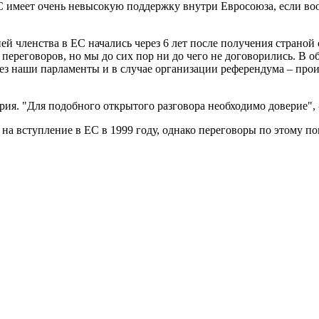
С имеет очень невысокую поддержку внутри Евросоюза, если вооб
й членства в ЕС начались через 6 лет после получения страной 
переговоров, но мы до сих пор ни до чего не договорились. В о
ерез наши парламенты и в случае организации референдума – про
рия. "Для подобного открытого разговора необходимо доверие",
а вступление в ЕС в 1999 году, однако переговоры по этому пов