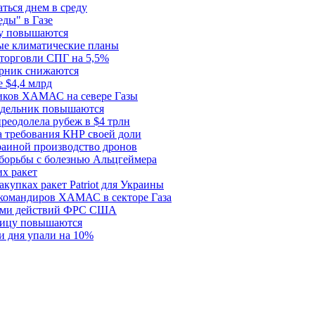
ться днем в среду
еды" в Газе
ду повышаются
ые климатические планы
 торговли СПГ на 5,5%
орник снижаются
 $4,4 млрд
ков ХАМАС на севере Газы
едельник повышаются
реодолела рубеж в $4 трлн
 требования КНР своей доли
раиной производство дронов
борьбы с болезнью Альцгеймера
х ракет
купках ракет Patriot для Украины
 командиров ХАМАС в секторе Газа
рами действий ФРС США
ницу повышаются
и дня упали на 10%