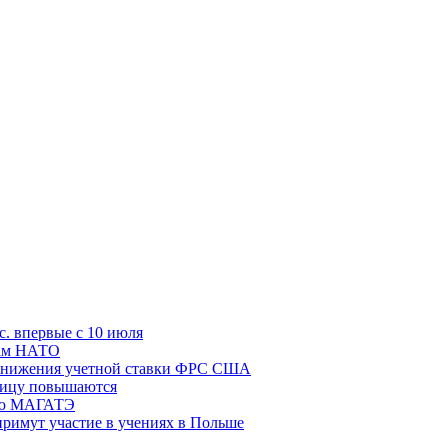
с. впервые с 10 июля
цам НАТО
й снижения учетной ставки ФРС США
ницу повышаются
сию МАГАТЭ
римут участие в учениях в Польше