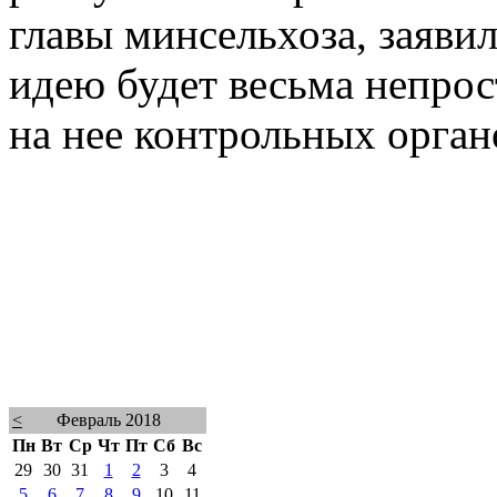
главы минсельхоза, заявил
идею будет весьма непрос
на нее контрольных орган
<
Февраль 2018
Пн
Вт
Ср
Чт
Пт
Сб
Вс
29
30
31
1
2
3
4
5
6
7
8
9
10
11