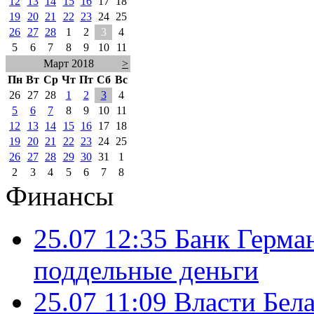
12
13
14
15
16
17
18
19
20
21
22
23
24
25
26
27
28
1
2
3
4
5
6
7
8
9
10
11
Март 2018
>
Пн
Вт
Ср
Чт
Пт
Сб
Вс
26
27
28
1
2
3
4
5
6
7
8
9
10
11
12
13
14
15
16
17
18
19
20
21
22
23
24
25
26
27
28
29
30
31
1
2
3
4
5
6
7
8
Финансы
25.07 12:35
Банк Герма
поддельные деньги
25.07 11:09
Власти Бела