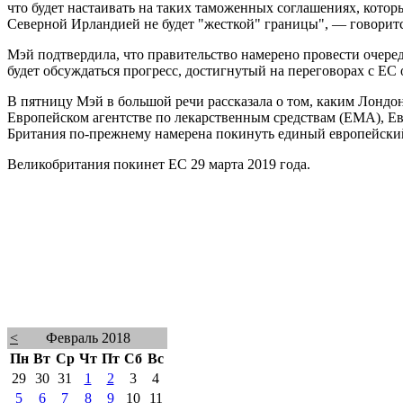
что будет настаивать на таких таможенных соглашениях, котор
Северной Ирландией не будет "жесткой" границы", — говорит
Мэй подтвердила, что правительство намерено провести очере
будет обсуждаться прогресс, достигнутый на переговорах с ЕС о
В пятницу Мэй в большой речи рассказала о том, каким Лондон
Европейском агентстве по лекарственным средствам (EMA), Ев
Британия по-прежнему намерена покинуть единый европейски
Великобритания покинет ЕС 29 марта 2019 года.
<
Февраль 2018
Пн
Вт
Ср
Чт
Пт
Сб
Вс
29
30
31
1
2
3
4
5
6
7
8
9
10
11