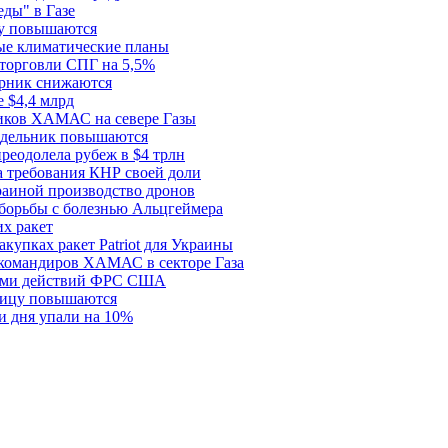
еды" в Газе
ду повышаются
ые климатические планы
 торговли СПГ на 5,5%
орник снижаются
 $4,4 млрд
ков ХАМАС на севере Газы
едельник повышаются
реодолела рубеж в $4 трлн
 требования КНР своей доли
раиной производство дронов
борьбы с болезнью Альцгеймера
х ракет
купках ракет Patriot для Украины
 командиров ХАМАС в секторе Газа
рами действий ФРС США
ницу повышаются
и дня упали на 10%