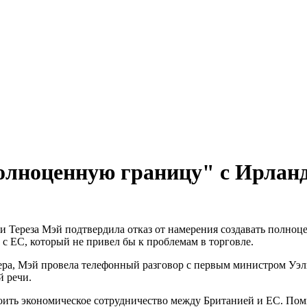
полноценную границу" с Ирлан
и Тереза Мэй подтвердила отказ от намерения создавать полно
 с ЕС, который не привел бы к проблемам в торговле.
ера, Мэй провела телефонный разговор с первым министром Уэл
й речи.
роить экономическое сотрудничество между Британией и ЕС. По