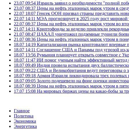
23.07 09:54
Израиль заявил о необходимости "полной поб
23.07 08:37
Цены на нефть эталонных марок утром в сре
22.07 18:07
Генсек ООН призвал страны представить нов
22.07 14:11
МЭА прогнозирует в 2025 году рост мировой
22.07 08:37
Цены на нефть эталонных марок утром во вт
21.07 14:11
Криптофонды за неделю привлекли рекордные
21.07 08:47
ЦАХАЛ уничтожил подземные туннели боеви
21.07 08:36
Цены на нефть эталонных марок утром в пон
18.07 14:19
Капитализация рынка криптовалют впервые п
18.07 14:11
Соглашение США и Панамы под угрозой из-за
18.07 13:56
Румыния планирует открыть совместное с Ук
18.07 11:47
ИИ помог ученым найти эффективный метод 
18.07 09:49
Индия провела испытания двух баллистически
18.07 09:22
США и Великобритания ведут переговоры о за
18.07 09:18
Армия Израиля ликвидировала трех полевых
18.07 09:05
Золото подешевело на фоне оценки инвесто
18.07 08:39
Цены на нефть эталонных марок утром в пят
17.07 15:08
На мировых биржах цены на какао-бобы за тр
Главное
Политика
Экономика
Энергетика