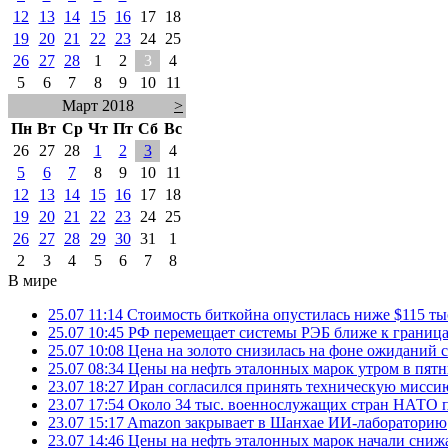
12
13
14
15
16
17
18
19
20
21
22
23
24
25
26
27
28
1
2
3
4
5
6
7
8
9
10
11
Март 2018
>
Пн
Вт
Ср
Чт
Пт
Сб
Вс
26
27
28
1
2
3
4
5
6
7
8
9
10
11
12
13
14
15
16
17
18
19
20
21
22
23
24
25
26
27
28
29
30
31
1
2
3
4
5
6
7
8
В мире
25.07 11:14
Стоимость биткойна опустилась ниже $115 ты
25.07 10:45
РФ перемещает системы РЭБ ближе к грани
25.07 10:08
Цена на золото снизилась на фоне ожидани
25.07 08:34
Цены на нефть эталонных марок утром в пят
23.07 18:27
Иран согласился принять техническую мис
23.07 17:54
Около 34 тыс. военнослужащих стран НАТО п
23.07 15:17
Amazon закрывает в Шанхае ИИ-лабораторию
23.07 14:46
Цены на нефть эталонных марок начали снижа