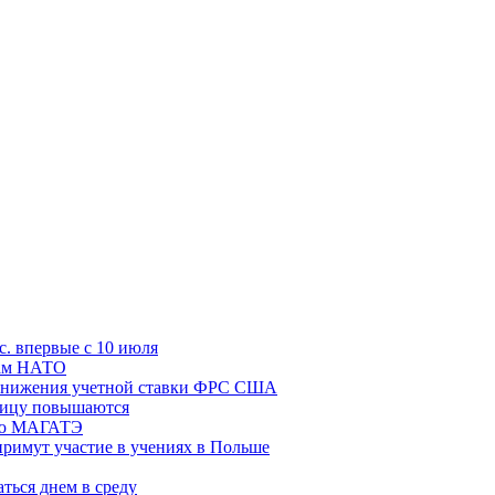
с. впервые с 10 июля
цам НАТО
й снижения учетной ставки ФРС США
ницу повышаются
сию МАГАТЭ
римут участие в учениях в Польше
ться днем в среду