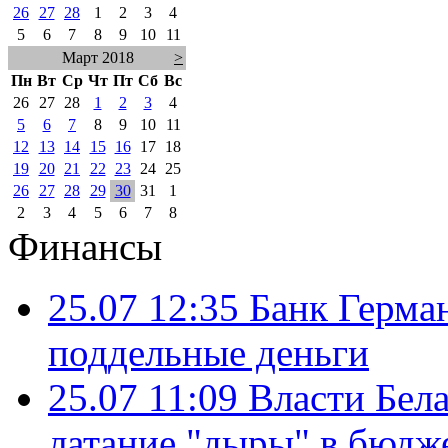
26
27
28
1
2
3
4
5
6
7
8
9
10
11
Март 2018
>
Пн
Вт
Ср
Чт
Пт
Сб
Вс
26
27
28
1
2
3
4
5
6
7
8
9
10
11
12
13
14
15
16
17
18
19
20
21
22
23
24
25
26
27
28
29
30
31
1
2
3
4
5
6
7
8
Финансы
25.07 12:35
Банк Герма
поддельные деньги
25.07 11:09
Власти Бела
латание "дыры" в бюдж