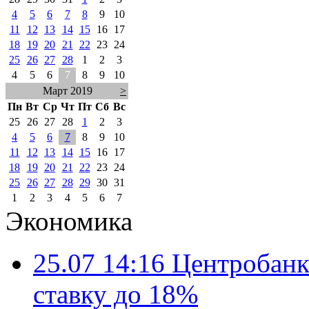
4
5
6
7
8
9
10
11
12
13
14
15
16
17
18
19
20
21
22
23
24
25
26
27
28
1
2
3
4
5
6
7
8
9
10
Март 2019
>
Пн
Вт
Ср
Чт
Пт
Сб
Вс
25
26
27
28
1
2
3
4
5
6
7
8
9
10
11
12
13
14
15
16
17
18
19
20
21
22
23
24
25
26
27
28
29
30
31
1
2
3
4
5
6
7
Экономика
25.07 14:16
Центробанк
ставку до 18%