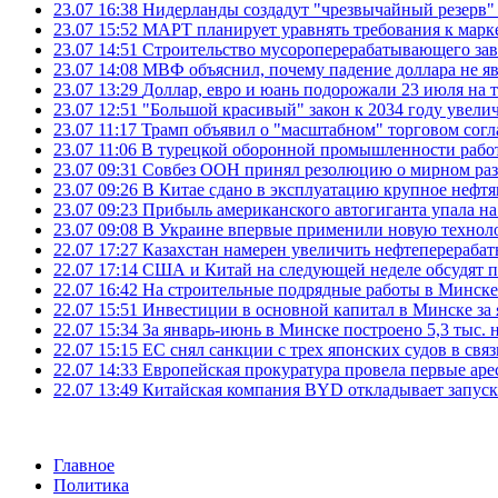
23.07 16:38
Нидерланды создадут "чрезвычайный резерв" г
23.07 15:52
МАРТ планирует уравнять требования к марк
23.07 14:51
Строительство мусороперерабатывающего зав
23.07 14:08
МВФ объяснил, почему падение доллара не яв
23.07 13:29
Доллар, евро и юань подорожали 23 июля на
23.07 12:51
"Большой красивый" закон к 2034 году увел
23.07 11:17
Трамп объявил о "масштабном" торговом сог
23.07 11:06
В турецкой оборонной промышленности работ
23.07 09:31
Совбез ООН принял резолюцию о мирном ра
23.07 09:26
В Китае сдано в эксплуатацию крупное нефтя
23.07 09:23
Прибыль американского автогиганта упала на
23.07 09:08
В Украине впервые применили новую технол
22.07 17:27
Казахстан намерен увеличить нефтеперерабат
22.07 17:14
США и Китай на следующей неделе обсудят п
22.07 16:42
На строительные подрядные работы в Минске 
22.07 15:51
Инвестиции в основной капитал в Минске за 
22.07 15:34
За январь-июнь в Минске построено 5,3 тыс. 
22.07 15:15
ЕС снял санкции с трех японских судов в свя
22.07 14:33
Европейская прокуратура провела первые ар
22.07 13:49
Китайская компания BYD откладывает запуск
Главное
Политика