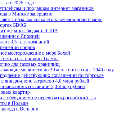
аза с 2026 года
етплейсам и продавцам интернет-магазинов
ода в Минске завершено
ляется началом краха его ключевой роли в мире
 торгах БВФБ
ичит дефицит бюджета США
лашении с Японией
ают 3,5 тыс. компаний
зрешении споров
ное месторождение в море Бохай
 треть из-за пошлин Трампа
огию для газовых хранилищ
ывающие мощности до 39 млн тонн в год к 2040 году
родление действующих соглашений по торговле
в январе-июне затрачено 4,0 млрд рублей
январь-июнь составили 5,0 млрд рублей
новых квартир
зи с обещанием не перевозить российский газ
есты в Польше
 завода в Венгрии