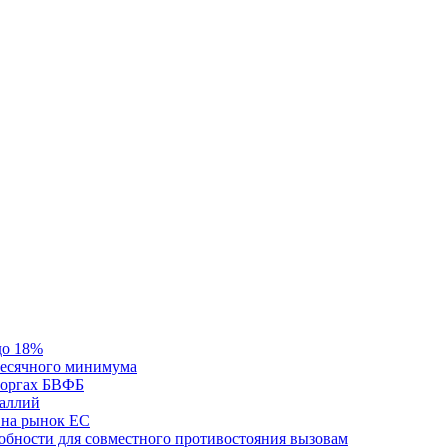
до 18%
месячного минимума
 торгах БВФБ
галлий
 на рынок ЕС
обности для совместного противостояния вызовам