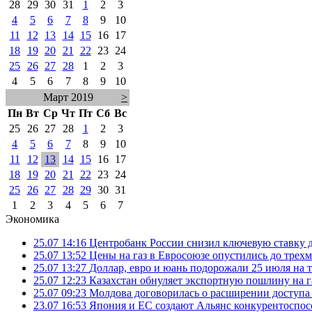
28
29
30
31
1
2
3
4
5
6
7
8
9
10
11
12
13
14
15
16
17
18
19
20
21
22
23
24
25
26
27
28
1
2
3
4
5
6
7
8
9
10
Март 2019
>
Пн
Вт
Ср
Чт
Пт
Сб
Вс
25
26
27
28
1
2
3
4
5
6
7
8
9
10
11
12
13
14
15
16
17
18
19
20
21
22
23
24
25
26
27
28
29
30
31
1
2
3
4
5
6
7
Экономика
25.07 14:16
Центробанк России снизил ключевую ставку 
25.07 13:52
Цены на газ в Евросоюзе опустились до трех
25.07 13:27
Доллар, евро и юань подорожали 25 июля на
25.07 12:23
Казахстан обнуляет экспортную пошлину на 
25.07 09:23
Молдова договорилась о расширении доступа
23.07 16:53
Япония и ЕС создают Альянс конкурентоспос