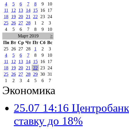
4
5
6
7
8
9
10
11
12
13
14
15
16
17
18
19
20
21
22
23
24
25
26
27
28
1
2
3
4
5
6
7
8
9
10
Март 2019
>
Пн
Вт
Ср
Чт
Пт
Сб
Вс
25
26
27
28
1
2
3
4
5
6
7
8
9
10
11
12
13
14
15
16
17
18
19
20
21
22
23
24
25
26
27
28
29
30
31
1
2
3
4
5
6
7
Экономика
25.07 14:16
Центробанк
ставку до 18%