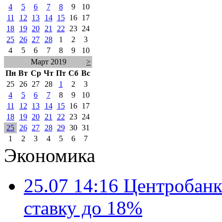
4
5
6
7
8
9
10
11
12
13
14
15
16
17
18
19
20
21
22
23
24
25
26
27
28
1
2
3
4
5
6
7
8
9
10
Март 2019
>
Пн
Вт
Ср
Чт
Пт
Сб
Вс
25
26
27
28
1
2
3
4
5
6
7
8
9
10
11
12
13
14
15
16
17
18
19
20
21
22
23
24
25
26
27
28
29
30
31
1
2
3
4
5
6
7
Экономика
25.07 14:16
Центробанк
ставку до 18%