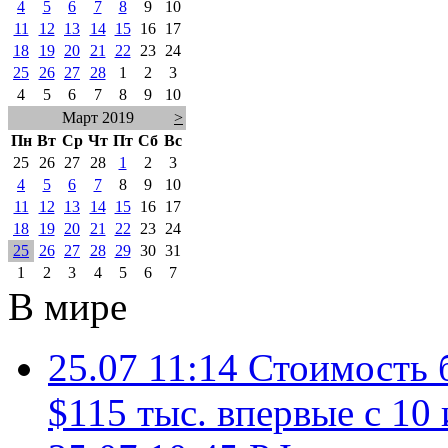
4
5
6
7
8
9
10
11
12
13
14
15
16
17
18
19
20
21
22
23
24
25
26
27
28
1
2
3
4
5
6
7
8
9
10
Март 2019
>
Пн
Вт
Ср
Чт
Пт
Сб
Вс
25
26
27
28
1
2
3
4
5
6
7
8
9
10
11
12
13
14
15
16
17
18
19
20
21
22
23
24
25
26
27
28
29
30
31
1
2
3
4
5
6
7
В мире
25.07 11:14
Стоимость 
$115 тыс. впервые с 10