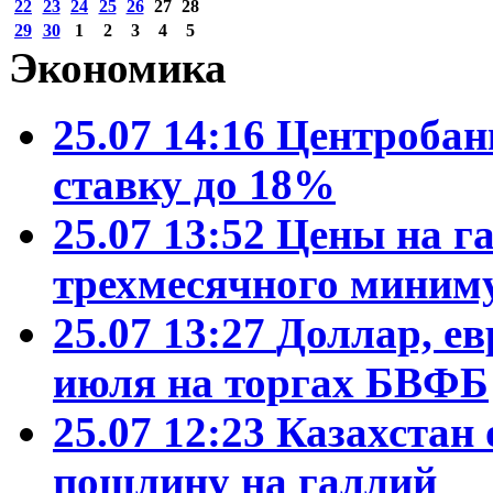
22
23
24
25
26
27
28
29
30
1
2
3
4
5
Экономика
25.07 14:16
Центробан
ставку до 18%
25.07 13:52
Цены на га
трехмесячного миним
25.07 13:27
Доллар, ев
июля на торгах БВФБ
25.07 12:23
Казахстан 
пошлину на галлий