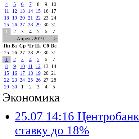
4
5
6
7
8
9
10
11
12
13
14
15
16
17
18
19
20
21
22
23
24
25
26
27
28
29
30
31
1
2
3
4
5
6
7
Апрель 2019
>
Пн
Вт
Ср
Чт
Пт
Сб
Вс
25
26
27
28
29
30
31
1
2
3
4
5
6
7
8
9
10
11
12
13
14
15
16
17
18
19
20
21
22
23
24
25
26
27
28
29
30
1
2
3
4
5
Экономика
25.07 14:16
Центробанк
ставку до 18%